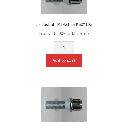
2 x Låsbult M14x1.25 K60° L25
From:
110.00
kr
inkl. moms
mängd
Add to cart