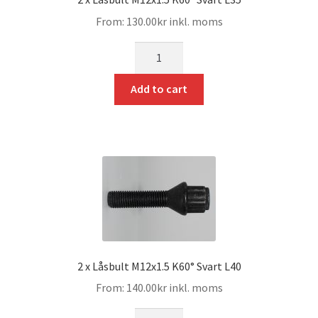
From:
130.00
kr
inkl. moms
mängd
Add to cart
2 x Låsbult M12x1.5 K60° Svart L40
From:
140.00
kr
inkl. moms
mängd