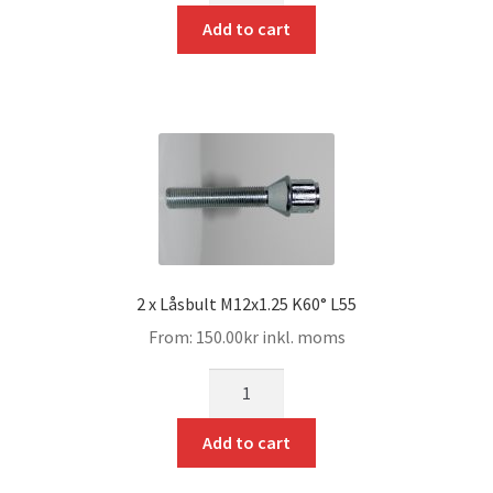
Add to cart
2 x Låsbult M12x1.25 K60° L55
From:
150.00
kr
inkl. moms
mängd
Add to cart