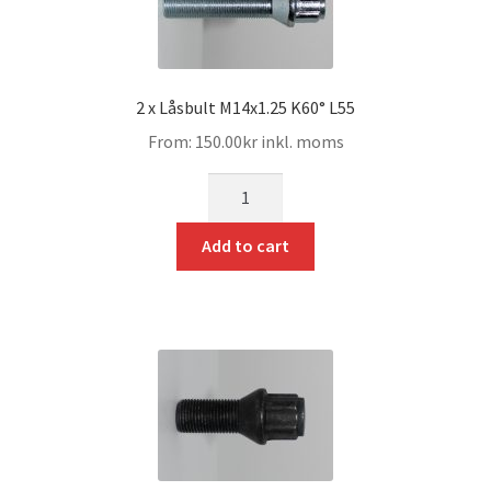
2 x Låsbult M14x1.25 K60° L55
From:
150.00
kr
inkl. moms
mängd
Add to cart