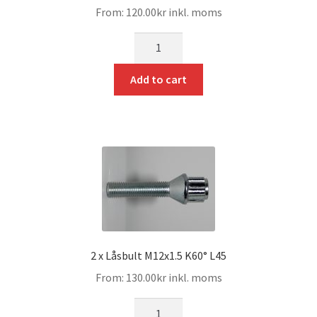
From:
120.00
kr
inkl. moms
mängd
Add to cart
2 x Låsbult M12x1.5 K60° L45
From:
130.00
kr
inkl. moms
mängd