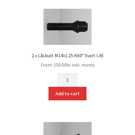
2 x Låsbult M14x1.25 K60° Svart L45
From:
150.00
kr
inkl. moms
mängd
Add to cart