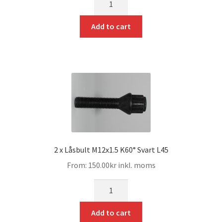
Add to cart
2 x Låsbult M12x1.5 K60° Svart L45
From:
150.00
kr
inkl. moms
mängd
Add to cart