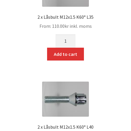
2 x Låsbult M12x1.5 K60° L35
From:
110.00
kr
inkl. moms
mängd
Add to cart
2 x Låsbult M12x1.5 K60° L40