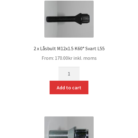
2 x Låsbult M12x1.5 K60° Svart L55
From:
170.00
kr
inkl. moms
mängd
Add to cart