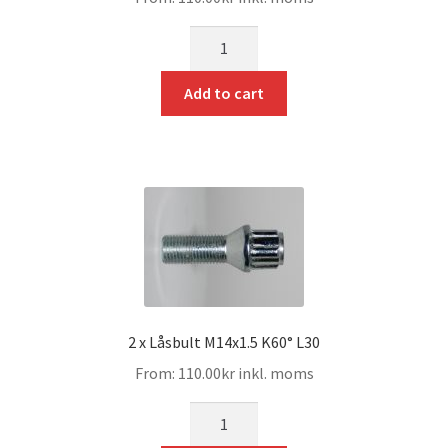
mängd
Add to cart
2 x Låsbult M14x1.5 K60° L30
From:
110.00
kr
inkl. moms
mängd