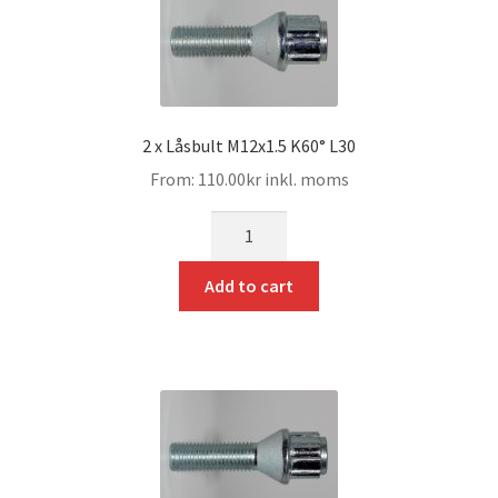
2 x Låsbult M12x1.5 K60° L30
From:
110.00
kr
inkl. moms
mängd
Add to cart