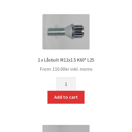
2 x Låsbult M12x1.5 K60° L25
From:
110.00
kr
inkl. moms
mängd
Add to cart