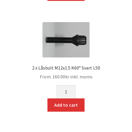
2 x Låsbult M12x1.5 K60° Svart L50
From:
160.00
kr
inkl. moms
mängd
Add to cart