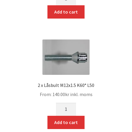
Add to cart
2 x Låsbult M12x1.5 K60° L50
From:
140.00
kr
inkl. moms
mängd
Add to cart