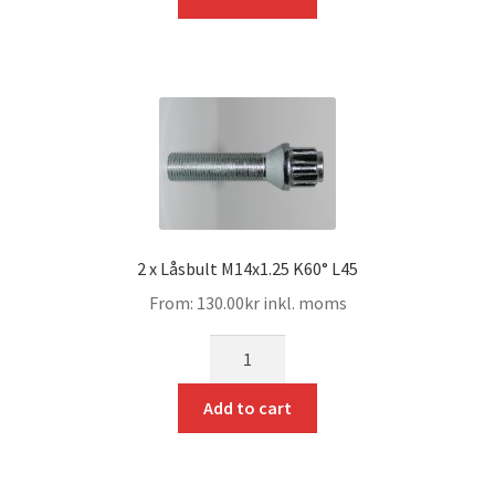
2 x Låsbult M14x1.25 K60° L45
From:
130.00
kr
inkl. moms
mängd
Add to cart