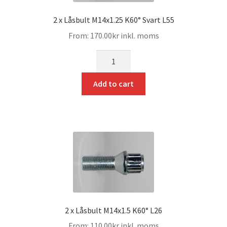
2 x Låsbult M14x1.25 K60° Svart L55
From:
170.00
kr
inkl. moms
mängd
Add to cart
2 x Låsbult M14x1.5 K60° L26
From:
110.00
kr
inkl. moms