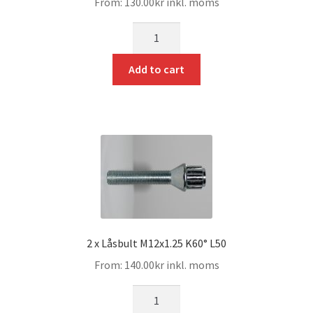
From:
130.00
kr
inkl. moms
mängd
Add to cart
2 x Låsbult M12x1.25 K60° L50
From:
140.00
kr
inkl. moms
mängd