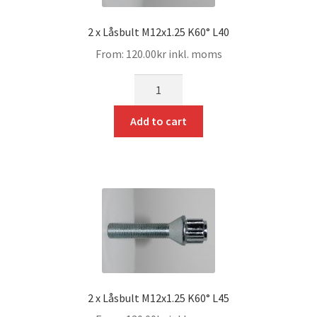
2 x Låsbult M12x1.25 K60° L40
From:
120.00
kr
inkl. moms
mängd
Add to cart
2 x Låsbult M12x1.25 K60° L45