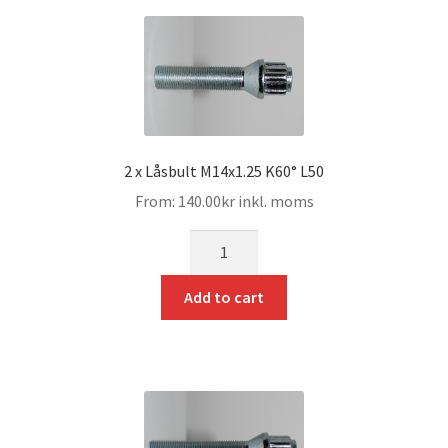
2 x Låsbult M14x1.25 K60° L50
From:
140.00
kr
inkl. moms
mängd
Add to cart