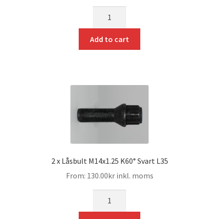
mängd
Add to cart
2 x Låsbult M14x1.25 K60° Svart L35
From:
130.00
kr
inkl. moms
mängd