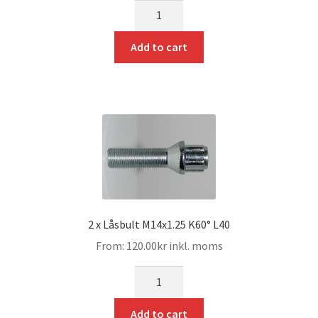
mängd
Add to cart
2 x Låsbult M14x1.25 K60° L40
From:
120.00
kr
inkl. moms
mängd
Add to cart