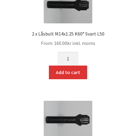
2 x Låsbult M14x1.25 K60° Svart L50
From:
160.00
kr
inkl. moms
mängd
Add to cart