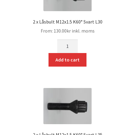
2 x Låsbult M12x1.5 K60° Svart L30
From:
130.00
kr
inkl. moms
mängd
Add to cart
2 x Låsbult M12x1.5 K60° Svart L35