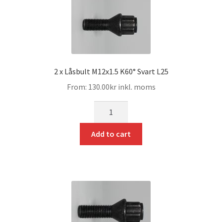
2 x Låsbult M12x1.5 K60° Svart L25
From:
130.00
kr
inkl. moms
mängd
Add to cart