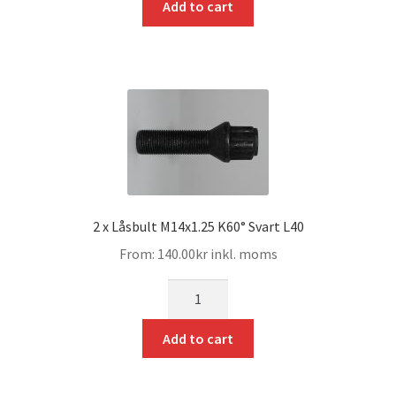
Add to cart
2 x Låsbult M14x1.25 K60° Svart L40
From:
140.00
kr
inkl. moms
mängd
Add to cart