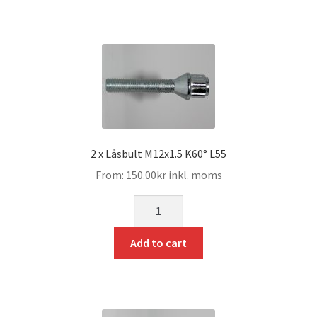
2 x Låsbult M12x1.5 K60° L55
From:
150.00
kr
inkl. moms
mängd
Add to cart