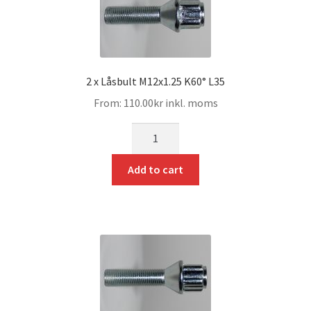
2 x Låsbult M12x1.25 K60° L35
From:
110.00
kr
inkl. moms
mängd
Add to cart