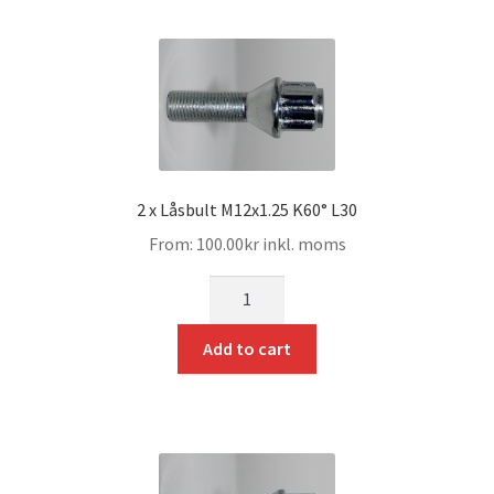
Expand
Kontakt / Info
underm
Expand
Hjälp/FAQ
underm
2 x Låsbult M12x1.25 K60° L30
From:
100.00
kr
inkl. moms
mängd
Add to cart