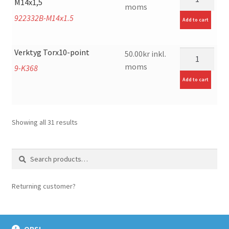
M14x1,5
moms
922332B-M14x1.5
Add to cart
Verktyg Torx10-point
mängd
50.00
kr
inkl.
moms
9-K368
Add to cart
Showing all 31 results
Search
Search
for:
Returning customer?
login here