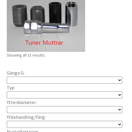
PCD-Bultar.
Stängda muttrar.
Öppna muttrar.
Showing all 31 results
Låsmuttrar.
Tunermuttrar.
Gänga G:
Typ:
PCD-Muttrar.
Ytterdiameter:
Wheelstud.
Ytbehandling/Färg:
Gänginsatser.
Nyckelfattning: