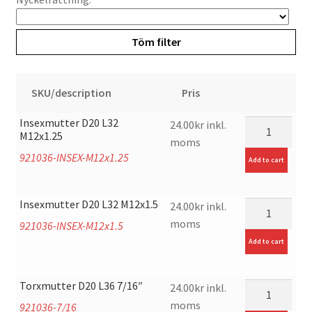
Navringar.
Töm filter
FlexiBolt.
Excenter.
SKU/description
Pris
Verktyg/Övrigt.
Insexmutter D20 L32
mängd
24.00
kr
inkl.
M12x1.25
moms
Expand
Fyndvaror.
921036-INSEX-M12x1.25
Add to cart
underm
Checkout
Insexmutter D20 L32 M12x1.5
mängd
24.00
kr
inkl.
moms
921036-INSEX-M12x1.5
Expand
Kontakt / Info
underm
Add to cart
Expand
Hjälp/FAQ
underm
Torxmutter D20 L36 7/16″
mängd
24.00
kr
inkl.
moms
921036-7/16