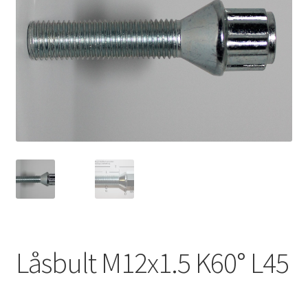
Expand
Kontakt / Info
underm
Expand
Hjälp/FAQ
underm
Låsbult M12x1.5 K60° L45