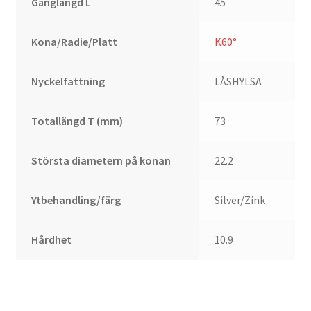
Gänglängd L
45
Kona/Radie/Platt
K60°
Nyckelfattning
LÅSHYLSA
Totallängd T (mm)
73
Största diametern på konan
22.2
Ytbehandling/färg
Silver/Zink
Hårdhet
10.9