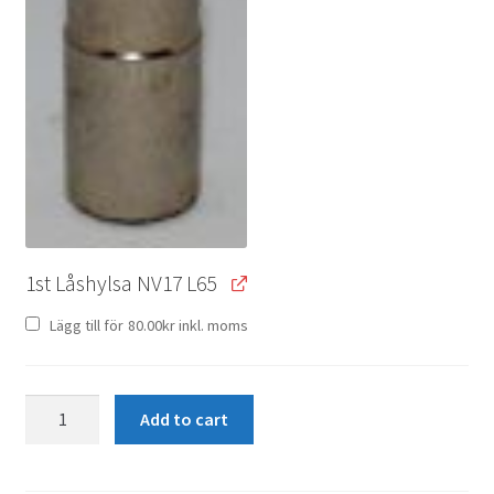
1st Låshylsa NV17 L65
Lägg till för
80.00
kr
inkl. moms
Låsbult
Add to cart
M12x1.5
K60°
L45