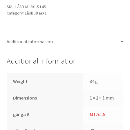
quantity
SKU:
LÅSB-M12x1.5-L45
Category:
LåsbultarX1
Additional information
Additional information
Weight
84 g
Dimensions
1 × 1 × 1 mm
gänga G
M12x1.5