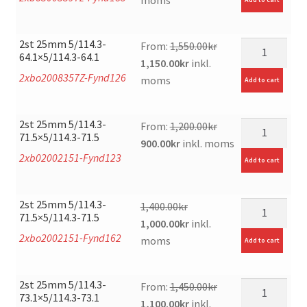
was:
is:
1,915.00kr.
1,520.00kr.
2st 25mm 5/114.3-
mängd
From:
1,550.00
kr
64.1×5/114.3-64.1
Original
Current
1,150.00
kr
inkl.
2xbo2008357Z-Fynd126
price
price
moms
Add to cart
was:
is:
1,550.00kr.
1,150.00kr.
2st 25mm 5/114.3-
mängd
From:
1,200.00
kr
71.5×5/114.3-71.5
Original
Current
900.00
kr
inkl. moms
2xb02002151-Fynd123
price
price
Add to cart
was:
is:
1,200.00kr.
900.00kr.
2st 25mm 5/114.3-
mängd
1,400.00
kr
71.5×5/114.3-71.5
Original
Current
1,000.00
kr
inkl.
2xbo2002151-Fynd162
price
price
moms
Add to cart
was:
is:
1,400.00kr.
1,000.00kr.
2st 25mm 5/114.3-
mängd
From:
1,450.00
kr
73.1×5/114.3-73.1
Original
Current
1,100.00
kr
inkl.