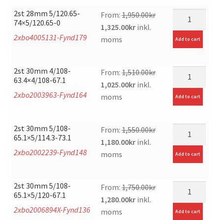
1,600.00kr.
1,060.00kr.
2st 28mm 5/120.65-
mängd
From:
1,950.00
kr
74×5/120.65-0
Original
Current
1,325.00
kr
inkl.
2xbo4005131-Fynd179
price
price
moms
Add to cart
was:
is:
1,950.00kr.
1,325.00kr.
2st 30mm 4/108-
mängd
From:
1,510.00
kr
63.4×4/108-67.1
Original
Current
1,025.00
kr
inkl.
2xbo2003963-Fynd164
price
price
moms
Add to cart
was:
is:
1,510.00kr.
1,025.00kr.
2st 30mm 5/108-
mängd
From:
1,550.00
kr
65.1×5/114.3-73.1
Original
Current
1,180.00
kr
inkl.
2xbo2002239-Fynd148
price
price
moms
Add to cart
was:
is:
1,550.00kr.
1,180.00kr.
2st 30mm 5/108-
mängd
From:
1,750.00
kr
65.1×5/120-67.1
Original
Current
1,280.00
kr
inkl.
2xbo2006894X-Fynd136
price
price
moms
Add to cart