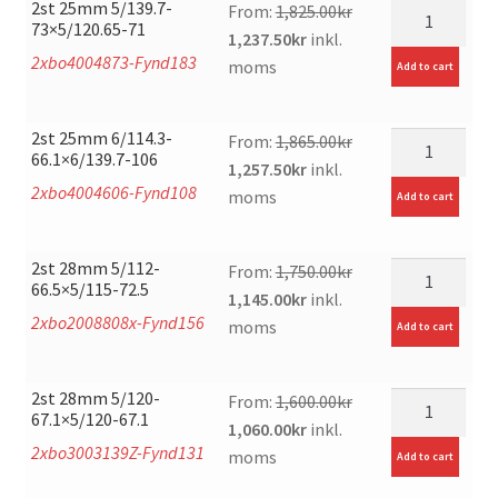
2st 25mm 5/139.7-
mängd
From:
1,825.00
kr
73×5/120.65-71
Original
Current
1,237.50
kr
inkl.
2xbo4004873-Fynd183
price
price
moms
Add to cart
was:
is:
1,825.00kr.
1,237.50kr.
2st 25mm 6/114.3-
mängd
From:
1,865.00
kr
66.1×6/139.7-106
Original
Current
1,257.50
kr
inkl.
2xbo4004606-Fynd108
price
price
moms
Add to cart
was:
is:
1,865.00kr.
1,257.50kr.
2st 28mm 5/112-
mängd
From:
1,750.00
kr
66.5×5/115-72.5
Original
Current
1,145.00
kr
inkl.
2xbo2008808x-Fynd156
price
price
moms
Add to cart
was:
is:
1,750.00kr.
1,145.00kr.
2st 28mm 5/120-
mängd
From:
1,600.00
kr
67.1×5/120-67.1
Original
Current
1,060.00
kr
inkl.
2xbo3003139Z-Fynd131
price
price
moms
Add to cart
was:
is: