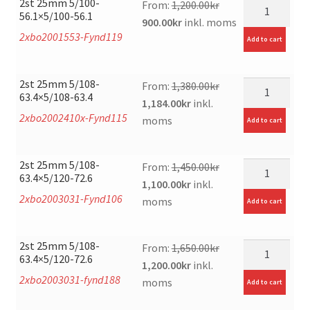
2st 25mm 5/100-
mängd
From:
1,200.00
kr
56.1×5/100-56.1
Original
Current
900.00
kr
inkl. moms
2xbo2001553-Fynd119
price
price
Add to cart
was:
is:
1,200.00kr.
900.00kr.
2st 25mm 5/108-
mängd
From:
1,380.00
kr
63.4×5/108-63.4
Original
Current
1,184.00
kr
inkl.
2xbo2002410x-Fynd115
price
price
moms
Add to cart
was:
is:
1,380.00kr.
1,184.00kr.
2st 25mm 5/108-
mängd
From:
1,450.00
kr
63.4×5/120-72.6
Original
Current
1,100.00
kr
inkl.
2xbo2003031-Fynd106
price
price
moms
Add to cart
was:
is:
1,450.00kr.
1,100.00kr.
2st 25mm 5/108-
mängd
From:
1,650.00
kr
63.4×5/120-72.6
Original
Current
1,200.00
kr
inkl.
2xbo2003031-fynd188
price
price
moms
Add to cart
was:
is: