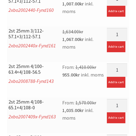
57.1×3/112-57.1
Original
Current
1,007.00
kr
inkl.
2xbo2002440-Fynd160
price
price
moms
Add to cart
was:
is:
1,514.00kr.
1,007.00kr.
2st 25mm 3/112-
mängd
1,634.00
kr
57.1×3/112-57.1
Original
Current
1,067.00
kr
inkl.
2xbo2002440x-Fynd161
price
price
moms
Add to cart
was:
is:
1,634.00kr.
1,067.00kr.
2st 25mm 4/100-
mängd
From:
1,410.00
kr
63.4×4/108-56.5
Original
Current
955.00
kr
inkl. moms
2xbo2008788-Fynd143
price
price
Add to cart
was:
is:
1,410.00kr.
955.00kr.
2st 25mm 4/108-
mängd
From:
1,570.00
kr
65.1×4/108-0
Original
Current
1,035.00
kr
inkl.
2xbo2007409x-Fynd163
price
price
moms
Add to cart
was:
is:
1,570.00kr.
1,035.00kr.