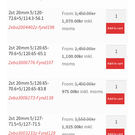
was:
is:
1,550.00kr.
1,150.00kr.
2st 20mm 5/120-
mängd
From:
1,450.00
kr
72.6×5/114.3-56.1
Original
Current
1,070.00
kr
inkl.
2xbo2004402z-fynd196
price
price
moms
Add to cart
was:
is:
1,450.00kr.
1,070.00kr.
2st 20mm 5/120.65-
mängd
From:
1,450.00
kr
70.6×5/120.65-65.1
Original
Current
1,100.00
kr
inkl.
2xbo3006776-Fynd107
price
price
moms
Add to cart
was:
is:
1,450.00kr.
1,100.00kr.
2st 20mm 5/120.65-
mängd
From:
1,450.00
kr
70.6×5/120.65-83.8
Original
Current
975.00
kr
inkl. moms
2xbo3006173-Fynd138
price
price
Add to cart
was:
is:
1,450.00kr.
975.00kr.
2st 20mm 5/127-
mängd
From:
1,550.00
kr
71.5×5/127-71.5
Original
Current
1,025.00
kr
inkl.
2xbo3003233z-Fynd129
price
price
moms
Add to cart