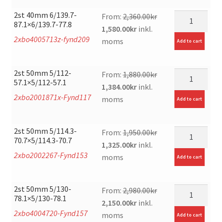
2,036.00kr.
1,520.80kr.
2st 40mm 6/139.7-
mängd
From:
2,360.00
kr
87.1×6/139.7-77.8
Original
Current
1,580.00
kr
inkl.
2xbo4005713z-fynd209
price
price
moms
Add to cart
was:
is:
2,360.00kr.
1,580.00kr.
2st 50mm 5/112-
mängd
From:
1,880.00
kr
57.1×5/112-57.1
Original
Current
1,384.00
kr
inkl.
2xbo2001871x-Fynd117
price
price
moms
Add to cart
was:
is:
1,880.00kr.
1,384.00kr.
2st 50mm 5/114.3-
mängd
From:
1,950.00
kr
70.7×5/114.3-70.7
Original
Current
1,325.00
kr
inkl.
2xbo2002267-Fynd153
price
price
moms
Add to cart
was:
is:
1,950.00kr.
1,325.00kr.
2st 50mm 5/130-
mängd
From:
2,980.00
kr
78.1×5/130-78.1
Original
Current
2,150.00
kr
inkl.
2xbo4004720-Fynd157
price
price
moms
Add to cart