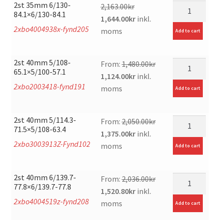
2st 35mm 6/130-
mängd
2,163.00
kr
84.1×6/130-84.1
Original
Current
1,644.00
kr
inkl.
2xbo4004938x-fynd205
price
price
moms
Add to cart
was:
is:
2,163.00kr.
1,644.00kr.
2st 40mm 5/108-
mängd
From:
1,480.00
kr
65.1×5/100-57.1
Original
Current
1,124.00
kr
inkl.
2xbo2003418-fynd191
price
price
moms
Add to cart
was:
is:
1,480.00kr.
1,124.00kr.
2st 40mm 5/114.3-
mängd
From:
2,050.00
kr
71.5×5/108-63.4
Original
Current
1,375.00
kr
inkl.
2xbo3003913Z-Fynd102
price
price
moms
Add to cart
was:
is:
2,050.00kr.
1,375.00kr.
2st 40mm 6/139.7-
mängd
From:
2,036.00
kr
77.8×6/139.7-77.8
Original
Current
1,520.80
kr
inkl.
2xbo4004519z-fynd208
price
price
moms
Add to cart
was:
is: