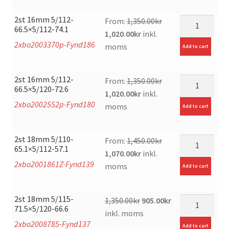
1,350.00kr.
1,020.00kr.
2st 16mm 5/112-
mängd
From:
1,350.00
kr
66.5×5/112-74.1
Original
Current
1,020.00
kr
inkl.
2xbo2003370p-Fynd186
price
price
moms
Add to cart
was:
is:
1,350.00kr.
1,020.00kr.
2st 16mm 5/112-
mängd
From:
1,350.00
kr
66.5×5/120-72.6
Original
Current
1,020.00
kr
inkl.
2xbo2002552p-Fynd180
price
price
moms
Add to cart
was:
is:
1,350.00kr.
1,020.00kr.
2st 18mm 5/110-
mängd
From:
1,450.00
kr
65.1×5/112-57.1
Original
Current
1,070.00
kr
inkl.
2xbo2001861Z-Fynd139
price
price
moms
Add to cart
was:
is:
1,450.00kr.
1,070.00kr.
2st 18mm 5/115-
Original
Current
mängd
1,350.00
kr
905.00
kr
71.5×5/120-66.6
price
price
inkl. moms
2xbo2008785-Fynd137
was:
is:
Add to cart