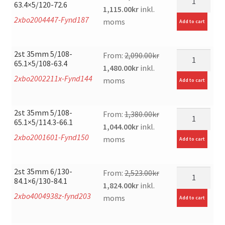
63.4×5/120-72.6
Original
Current
1,115.00
kr
inkl.
2xbo2004447-Fynd187
price
price
moms
Add to cart
was:
is:
1,650.00kr.
1,115.00kr.
2st 35mm 5/108-
mängd
From:
2,090.00
kr
65.1×5/108-63.4
Original
Current
1,480.00
kr
inkl.
2xbo2002211x-Fynd144
price
price
moms
Add to cart
was:
is:
2,090.00kr.
1,480.00kr.
2st 35mm 5/108-
mängd
From:
1,380.00
kr
65.1×5/114.3-66.1
Original
Current
1,044.00
kr
inkl.
2xbo2001601-Fynd150
price
price
moms
Add to cart
was:
is:
1,380.00kr.
1,044.00kr.
2st 35mm 6/130-
mängd
From:
2,523.00
kr
84.1×6/130-84.1
Original
Current
1,824.00
kr
inkl.
2xbo4004938z-fynd203
price
price
moms
Add to cart
was:
is:
2,523.00kr.
1,824.00kr.