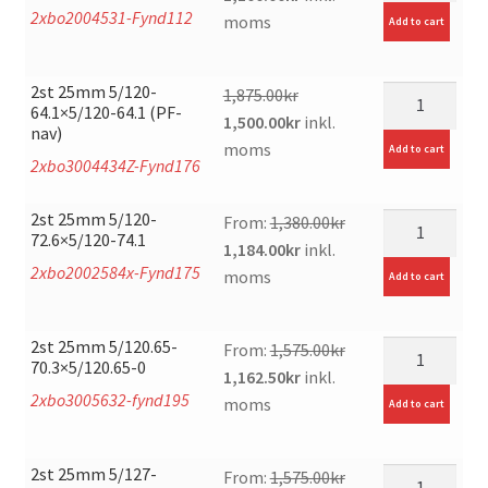
2xbo2004531-Fynd112
price
price
moms
Add to cart
was:
is:
1,450.00kr.
1,100.00kr.
2st 25mm 5/120-
mängd
1,875.00
kr
64.1×5/120-64.1 (PF-
Original
Current
1,500.00
kr
inkl.
nav)
price
price
moms
Add to cart
2xbo3004434Z-Fynd176
was:
is:
1,875.00kr.
1,500.00kr.
2st 25mm 5/120-
mängd
From:
1,380.00
kr
72.6×5/120-74.1
Original
Current
1,184.00
kr
inkl.
2xbo2002584x-Fynd175
price
price
moms
Add to cart
was:
is:
1,380.00kr.
1,184.00kr.
2st 25mm 5/120.65-
mängd
From:
1,575.00
kr
70.3×5/120.65-0
Original
Current
1,162.50
kr
inkl.
2xbo3005632-fynd195
price
price
moms
Add to cart
was:
is:
1,575.00kr.
1,162.50kr.
2st 25mm 5/127-
mängd
From:
1,575.00
kr