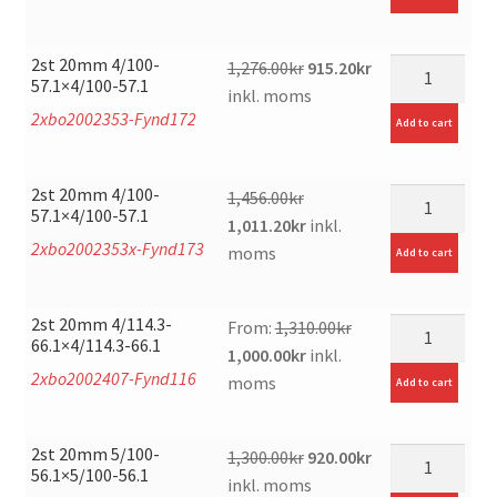
1,350.00kr.
905.00kr.
2st 20mm 4/100-
Original
Current
mängd
1,276.00
kr
915.20
kr
57.1×4/100-57.1
price
price
inkl. moms
2xbo2002353-Fynd172
was:
is:
Add to cart
1,276.00kr.
915.20kr.
2st 20mm 4/100-
mängd
1,456.00
kr
57.1×4/100-57.1
Original
Current
1,011.20
kr
inkl.
2xbo2002353x-Fynd173
price
price
moms
Add to cart
was:
is:
1,456.00kr.
1,011.20kr.
2st 20mm 4/114.3-
mängd
From:
1,310.00
kr
66.1×4/114.3-66.1
Original
Current
1,000.00
kr
inkl.
2xbo2002407-Fynd116
price
price
moms
Add to cart
was:
is:
1,310.00kr.
1,000.00kr.
2st 20mm 5/100-
Original
Current
mängd
1,300.00
kr
920.00
kr
56.1×5/100-56.1
price
price
inkl. moms