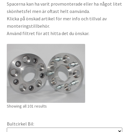
Spacerna kan ha varit provmonterade eller ha något litet
Fynd Bolt-On.
skönhetsfel men är oftast helt oanvända.
Klicka på önskad artikel för mer info och tillval av
Checkout
monteringstillbehör.
Använd filtret för att hitta det du önskar.
Expand
Kontakt / Info
underm
Expand
Hjälp/FAQ
underm
Showing all 101 results
Bultcirkel Bil: