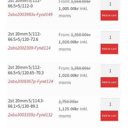
2st 20mm 5/112-
mängd
From:
1,550.00
kr
66.5×5/112-0
Original
Current
1,005.00
kr
inkl.
2xbo2003993x-Fynd149
price
price
moms
Add to cart
was:
is:
1,550.00kr.
1,005.00kr.
2st 20mm 5/112-
mängd
From:
1,350.00
kr
66.5×5/120-72.6
Original
Current
1,020.00
kr
inkl.
2xbo2002309-Fynd114
price
price
moms
Add to cart
was:
is:
1,350.00kr.
1,020.00kr.
2st 20mm 5/112-
mängd
From:
1,350.00
kr
66.5×5/120.65-70.3
Original
Current
1,020.00
kr
inkl.
2xbo2008367p-Fynd124
price
price
moms
Add to cart
was:
is:
1,350.00kr.
1,020.00kr.
2st 20mm 5/114.3-
mängd
1,750.00
kr
66.1×5/130-89.1
Original
Current
1,125.00
kr
inkl.
2xbo3003359z-Fynd132
price
price
moms
Add to cart
was:
is: