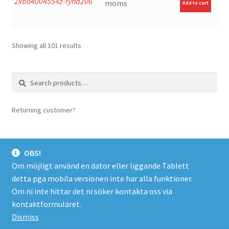
2xbo4004554z-fynd206
price
price
moms
Add to cart
was:
is:
3,980.00kr.
2,630.00kr.
Showing all 101 results
Search
Search
for:
Returning customer?
login here
OBS!
Om möjligt använd en dator eller liggande Tablett
detta pga mobila versionen inte har alla funktioner.
© Spacer.se 2026
Om ni inte hittar det ni söker kontakta oss via
Företagsinfo/Köpevillkor/Integritetspolicy
Byggt med
kontaktformuläret.
WooCommerce
.
Dismiss