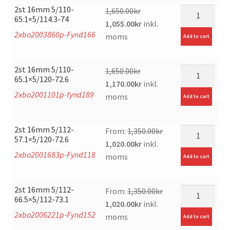
2st 16mm 5/110-
mängd
1,650.00
kr
65.1×5/114.3-74
Original
Current
1,055.00
kr
inkl.
2xbo2003860p-Fynd166
price
price
moms
Add to cart
was:
is:
1,650.00kr.
1,055.00kr.
2st 16mm 5/110-
mängd
1,650.00
kr
65.1×5/120-72.6
Original
Current
1,170.00
kr
inkl.
2xbo2001101p-fynd189
price
price
moms
Add to cart
was:
is:
1,650.00kr.
1,170.00kr.
2st 16mm 5/112-
mängd
From:
1,350.00
kr
57.1×5/120-72.6
Original
Current
1,020.00
kr
inkl.
2xbo2001683p-Fynd118
price
price
moms
Add to cart
was:
is:
1,350.00kr.
1,020.00kr.
2st 16mm 5/112-
mängd
From:
1,350.00
kr
66.5×5/112-73.1
Original
Current
1,020.00
kr
inkl.
2xbo2006221p-Fynd152
price
price
moms
Add to cart
was:
is: