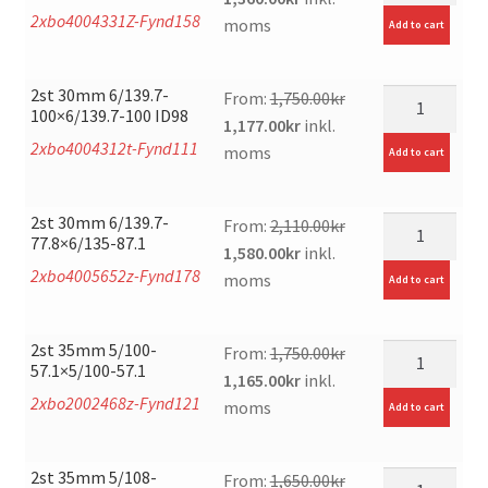
2xbo4004331Z-Fynd158
price
price
moms
Add to cart
was:
is:
1,850.00kr.
1,360.00kr.
2st 30mm 6/139.7-
mängd
From:
1,750.00
kr
100×6/139.7-100 ID98
Original
Current
1,177.00
kr
inkl.
2xbo4004312t-Fynd111
price
price
moms
Add to cart
was:
is:
1,750.00kr.
1,177.00kr.
2st 30mm 6/139.7-
mängd
From:
2,110.00
kr
77.8×6/135-87.1
Original
Current
1,580.00
kr
inkl.
2xbo4005652z-Fynd178
price
price
moms
Add to cart
was:
is:
2,110.00kr.
1,580.00kr.
2st 35mm 5/100-
mängd
From:
1,750.00
kr
57.1×5/100-57.1
Original
Current
1,165.00
kr
inkl.
2xbo2002468z-Fynd121
price
price
moms
Add to cart
was:
is:
1,750.00kr.
1,165.00kr.
2st 35mm 5/108-
mängd
From:
1,650.00
kr