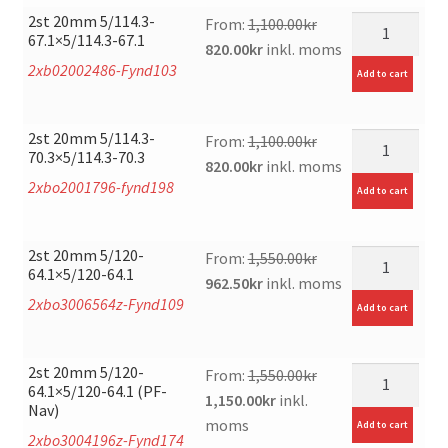
1,750.00kr.
1,125.00kr.
2st 20mm 5/114.3-
mängd
From:
1,100.00
kr
67.1×5/114.3-67.1
Original
Current
820.00
kr
inkl. moms
2xb02002486-Fynd103
price
price
Add to cart
was:
is:
1,100.00kr.
820.00kr.
2st 20mm 5/114.3-
mängd
From:
1,100.00
kr
70.3×5/114.3-70.3
Original
Current
820.00
kr
inkl. moms
2xbo2001796-fynd198
price
price
Add to cart
was:
is:
1,100.00kr.
820.00kr.
2st 20mm 5/120-
mängd
From:
1,550.00
kr
64.1×5/120-64.1
Original
Current
962.50
kr
inkl. moms
2xbo3006564z-Fynd109
price
price
Add to cart
was:
is:
1,550.00kr.
962.50kr.
2st 20mm 5/120-
mängd
From:
1,550.00
kr
64.1×5/120-64.1 (PF-
Original
Current
1,150.00
kr
inkl.
Nav)
price
price
moms
Add to cart
2xbo3004196z-Fynd174