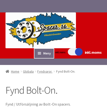
Hoppa
Hoppa
till
till
navigering
innehåll
inkl. moms
exkl. moms
Meny
Sök/bygg Spacers
Home
Globala
Fyndvaror.
Fynd Bolt-On.
Expand
Tillbehör
underm
Fynd Bolt-On.
Expand
Fyndvaror.
underm
Fynd Hålborrade.
Fynd / Utförsäljning av Bolt-On spacers.