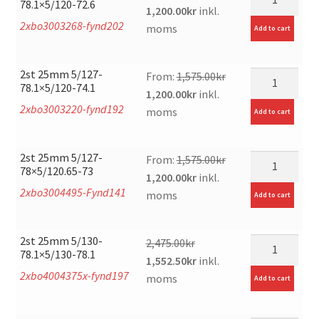
78.1×5/120-72.6
Original
Current
1,200.00
kr
inkl.
2xbo3003268-fynd202
price
price
moms
Add to cart
was:
is:
1,575.00kr.
1,200.00kr.
2st 25mm 5/127-
mängd
From:
1,575.00
kr
78.1×5/120-74.1
Original
Current
1,200.00
kr
inkl.
2xbo3003220-fynd192
price
price
moms
Add to cart
was:
is:
1,575.00kr.
1,200.00kr.
2st 25mm 5/127-
mängd
From:
1,575.00
kr
78×5/120.65-73
Original
Current
1,200.00
kr
inkl.
2xbo3004495-Fynd141
price
price
moms
Add to cart
was:
is:
1,575.00kr.
1,200.00kr.
2st 25mm 5/130-
mängd
2,475.00
kr
78.1×5/130-78.1
Original
Current
1,552.50
kr
inkl.
2xbo4004375x-fynd197
price
price
moms
Add to cart
was:
is:
2,475.00kr.
1,552.50kr.