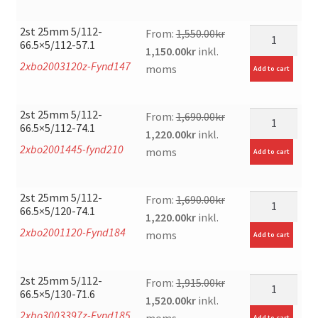
was:
is:
1,180.00kr.
884.00kr.
2st 25mm 5/112-
mängd
From:
1,550.00
kr
66.5×5/112-57.1
Original
Current
1,150.00
kr
inkl.
2xbo2003120z-Fynd147
price
price
moms
Add to cart
was:
is:
1,550.00kr.
1,150.00kr.
2st 25mm 5/112-
mängd
From:
1,690.00
kr
66.5×5/112-74.1
Original
Current
1,220.00
kr
inkl.
2xbo2001445-fynd210
price
price
moms
Add to cart
was:
is:
1,690.00kr.
1,220.00kr.
2st 25mm 5/112-
mängd
From:
1,690.00
kr
66.5×5/120-74.1
Original
Current
1,220.00
kr
inkl.
2xbo2001120-Fynd184
price
price
moms
Add to cart
was:
is:
1,690.00kr.
1,220.00kr.
2st 25mm 5/112-
mängd
From:
1,915.00
kr
66.5×5/130-71.6
Original
Current
1,520.00
kr
inkl.
2xbo3003397z-Fynd185
price
price
moms
Add to cart