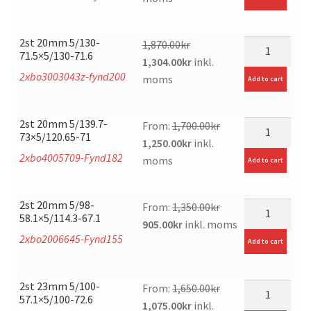
was:
is:
1,550.00kr.
1,025.00kr.
2st 20mm 5/130-
mängd
1,870.00
kr
71.5×5/130-71.6
Original
Current
1,304.00
kr
inkl.
2xbo3003043z-fynd200
price
price
moms
Add to cart
was:
is:
1,870.00kr.
1,304.00kr.
2st 20mm 5/139.7-
mängd
From:
1,700.00
kr
73×5/120.65-71
Original
Current
1,250.00
kr
inkl.
2xbo4005709-Fynd182
price
price
moms
Add to cart
was:
is:
1,700.00kr.
1,250.00kr.
2st 20mm 5/98-
mängd
From:
1,350.00
kr
58.1×5/114.3-67.1
Original
Current
905.00
kr
inkl. moms
2xbo2006645-Fynd155
price
price
Add to cart
was:
is:
1,350.00kr.
905.00kr.
2st 23mm 5/100-
mängd
From:
1,650.00
kr
57.1×5/100-72.6
Original
Current
1,075.00
kr
inkl.