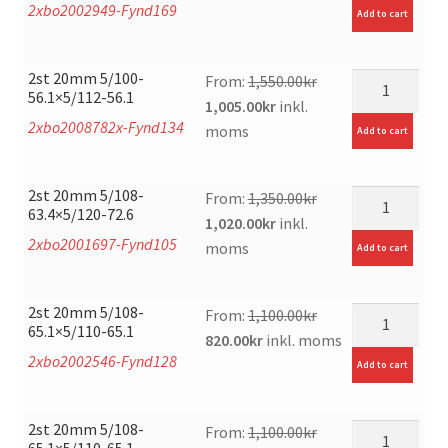
2xbo2002949-Fynd169
was:
is:
Add to cart
1,300.00kr.
920.00kr.
2st 20mm 5/100-
mängd
From:
1,550.00
kr
56.1×5/112-56.1
Original
Current
1,005.00
kr
inkl.
2xbo2008782x-Fynd134
price
price
moms
Add to cart
was:
is:
1,550.00kr.
1,005.00kr.
2st 20mm 5/108-
mängd
From:
1,350.00
kr
63.4×5/120-72.6
Original
Current
1,020.00
kr
inkl.
2xbo2001697-Fynd105
price
price
moms
Add to cart
was:
is:
1,350.00kr.
1,020.00kr.
2st 20mm 5/108-
mängd
From:
1,100.00
kr
65.1×5/110-65.1
Original
Current
820.00
kr
inkl. moms
2xbo2002546-Fynd128
price
price
Add to cart
was:
is:
1,100.00kr.
820.00kr.
2st 20mm 5/108-
mängd
From:
1,100.00
kr
65.1×5/110-65.1