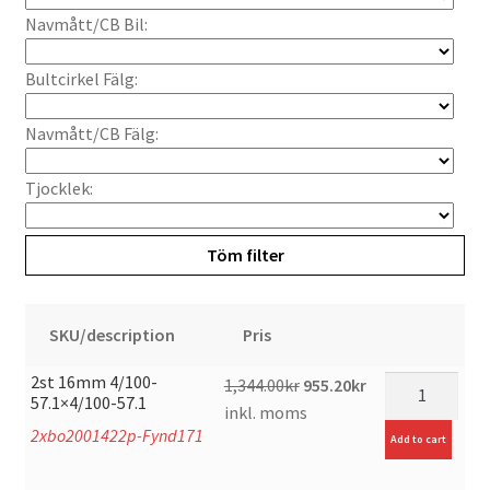
Navmått/CB Bil:
Bultcirkel Fälg:
Navmått/CB Fälg:
Tjocklek:
Töm filter
SKU/description
Pris
2st 16mm 4/100-
Original
Current
mängd
1,344.00
kr
955.20
kr
57.1×4/100-57.1
price
price
inkl. moms
2xbo2001422p-Fynd171
was:
is:
Add to cart
1,344.00kr.
955.20kr.