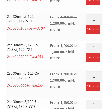
price
price
moms
Add to cart
was:
is:
1,550.00kr.
1,180.00kr.
2st 30mm 5/120-
mängd
From:
1,750.00
kr
72.6×5/112-57.1
Original
Current
1,280.00
kr
inkl.
2xbo2001085x-Fynd104
price
price
moms
Add to cart
was:
is:
1,750.00kr.
1,280.00kr.
2st 30mm 5/120.65-
mängd
From:
1,700.00
kr
70.3×5/120-72.6
Original
Current
1,300.00
kr
inkl.
2xbo3003021-Fynd154
price
price
moms
Add to cart
was:
is:
1,700.00kr.
1,300.00kr.
2st 30mm 5/120.65-
mängd
From:
1,700.00
kr
73.8×5/120-72.6
Original
Current
1,300.00
kr
inkl.
2xbo3004444-Fynd135
price
price
moms
Add to cart
was:
is:
1,700.00kr.
1,300.00kr.
2st 30mm 5/139.7-
mängd
From:
1,850.00
kr
77.8×5/139.7-77.8
Original
Current
1,360.00
kr
inkl.