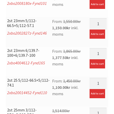
2xbo2008180x-Fynd101
price
price
moms
Add to cart
was:
is:
1,650.00kr.
1,075.00kr.
2st 23mm 5/112-
mängd
From:
1,550.00
kr
66.5×5/112-57.1
Original
Current
1,150.00
kr
inkl.
2xbo2002827z-Fynd146
price
price
moms
Add to cart
was:
is:
1,550.00kr.
1,150.00kr.
2st 23mm 6/139.7-
mängd
From:
1,865.00
kr
100×6/139.7-100
Original
Current
1,377.50
kr
inkl.
2xbo4004612-Fynd165
price
price
moms
Add to cart
was:
is:
1,865.00kr.
1,377.50kr.
2st 25 5/112-66.5×5/112-
mängd
From:
1,450.00
kr
74.1
Original
Current
1,100.00
kr
inkl.
2xbo20014452-Fynd110
price
price
moms
Add to cart
was:
is:
1,450.00kr.
1,100.00kr.
2st 25mm 3/112-
mängd
1,514.00
kr