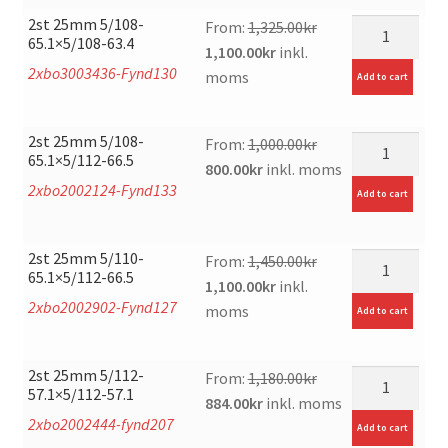
1,650.00kr.
1,200.00kr.
2st 25mm 5/108-
mängd
From:
1,325.00
kr
65.1×5/108-63.4
Original
Current
1,100.00
kr
inkl.
2xbo3003436-Fynd130
price
price
moms
Add to cart
was:
is:
1,325.00kr.
1,100.00kr.
2st 25mm 5/108-
mängd
From:
1,000.00
kr
65.1×5/112-66.5
Original
Current
800.00
kr
inkl. moms
2xbo2002124-Fynd133
price
price
Add to cart
was:
is:
1,000.00kr.
800.00kr.
2st 25mm 5/110-
mängd
From:
1,450.00
kr
65.1×5/112-66.5
Original
Current
1,100.00
kr
inkl.
2xbo2002902-Fynd127
price
price
moms
Add to cart
was:
is:
1,450.00kr.
1,100.00kr.
2st 25mm 5/112-
mängd
From:
1,180.00
kr
57.1×5/112-57.1
Original
Current
884.00
kr
inkl. moms
2xbo2002444-fynd207
price
price
Add to cart