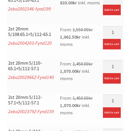
Original
Current
820.00
kr
inkl. moms
2xbo2002546-fynd199
price
price
Add to cart
was:
is:
1,100.00kr.
820.00kr.
2st 20mm
mängd
From:
1,550.00
kr
5/108.65.1×5/112-65.1
Original
Current
1,062.50
kr
inkl.
2xbo2004203-Fynd120
price
price
moms
Add to cart
was:
is:
1,550.00kr.
1,062.50kr.
2st 20mm 5/110-
mängd
From:
1,450.00
kr
65.1×5/112-57.1
Original
Current
1,070.00
kr
inkl.
2xbo2002966Z-Fynd140
price
price
moms
Add to cart
was:
is:
1,450.00kr.
1,070.00kr.
2st 20mm 5/112-
mängd
From:
1,450.00
kr
57.1×5/112-57.1
Original
Current
1,070.00
kr
inkl.
2xbo2002379Z-Fynd159
price
price
moms
Add to cart
was:
is:
1,450.00kr.
1,070.00kr.