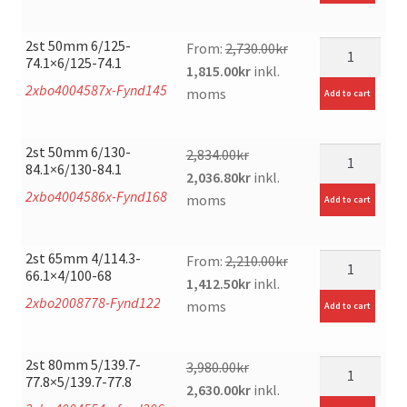
was:
is:
2,980.00kr.
2,150.00kr.
2st 50mm 6/125-
mängd
From:
2,730.00
kr
74.1×6/125-74.1
Original
Current
1,815.00
kr
inkl.
2xbo4004587x-Fynd145
price
price
moms
Add to cart
was:
is:
2,730.00kr.
1,815.00kr.
2st 50mm 6/130-
mängd
2,834.00
kr
84.1×6/130-84.1
Original
Current
2,036.80
kr
inkl.
2xbo4004586x-Fynd168
price
price
moms
Add to cart
was:
is:
2,834.00kr.
2,036.80kr.
2st 65mm 4/114.3-
mängd
From:
2,210.00
kr
66.1×4/100-68
Original
Current
1,412.50
kr
inkl.
2xbo2008778-Fynd122
price
price
moms
Add to cart
was:
is:
2,210.00kr.
1,412.50kr.
2st 80mm 5/139.7-
mängd
3,980.00
kr
77.8×5/139.7-77.8
Original
Current
2,630.00
kr
inkl.