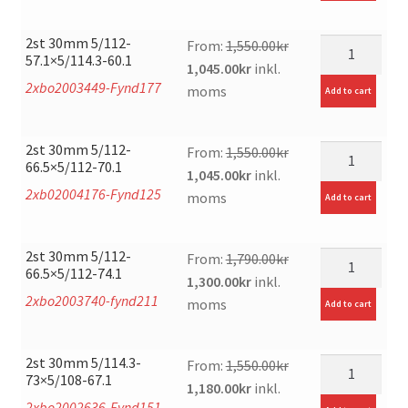
was:
is:
1,750.00kr.
1,280.00kr.
2st 30mm 5/112-
mängd
From:
1,550.00
kr
57.1×5/114.3-60.1
Original
Current
1,045.00
kr
inkl.
2xbo2003449-Fynd177
price
price
moms
Add to cart
was:
is:
1,550.00kr.
1,045.00kr.
2st 30mm 5/112-
mängd
From:
1,550.00
kr
66.5×5/112-70.1
Original
Current
1,045.00
kr
inkl.
2xb02004176-Fynd125
price
price
moms
Add to cart
was:
is:
1,550.00kr.
1,045.00kr.
2st 30mm 5/112-
mängd
From:
1,790.00
kr
66.5×5/112-74.1
Original
Current
1,300.00
kr
inkl.
2xbo2003740-fynd211
price
price
moms
Add to cart
was:
is:
1,790.00kr.
1,300.00kr.
2st 30mm 5/114.3-
mängd
From:
1,550.00
kr
73×5/108-67.1
Original
Current
1,180.00
kr
inkl.
2xbo2002636-Fynd151