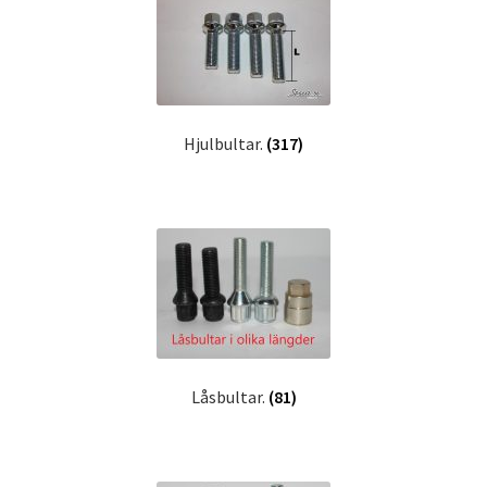
Expand
Kontakt / Info
underm
Expand
Hjälp/FAQ
underm
Hjulbultar.
(317)
Låsbultar.
(81)