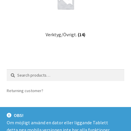
Verktyg/Övrigt.
(14)
Search
Search
for:
Returning customer?
login here
OBS!
Om möjligt använd en dator eller liggande Tablett
detta pga mobila versionen inte har alla funktioner.