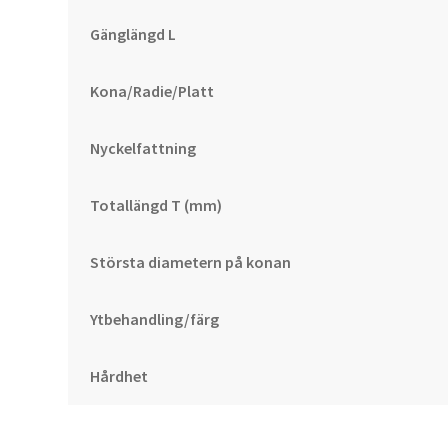
Gänglängd L
Kona/Radie/Platt
Nyckelfattning
Totallängd T (mm)
Största diametern på konan
Ytbehandling/färg
Hårdhet