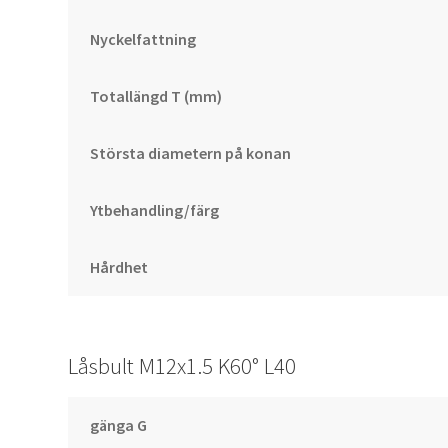
Nyckelfattning
Totallängd T (mm)
Största diametern på konan
Ytbehandling/färg
Hårdhet
Låsbult M12x1.5 K60° L40
gänga G