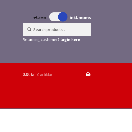
inkl. moms
exkl. moms
Search
Search
for:
Returning customer?
login here
0.00
kr
0 artiklar