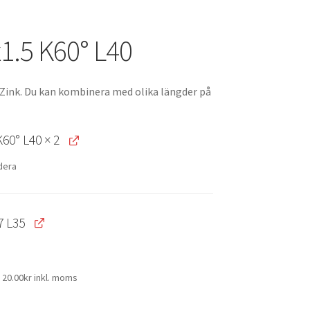
1.5 K60° L40
r Zink. Du kan kombinera med olika längder på
K60° L40
× 2
dera
7 L35
Original
Current
20.00
kr
inkl. moms
price
price
was:
is:
40.00kr.
20.00kr.