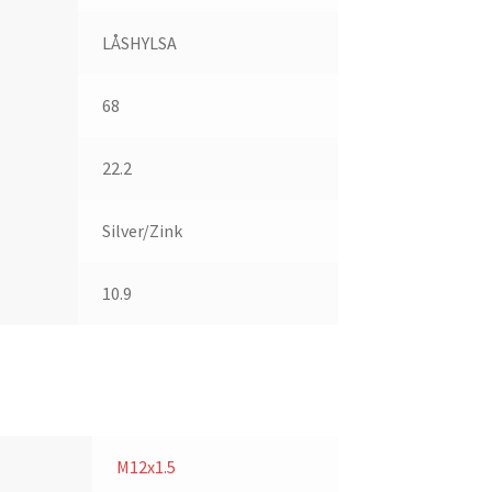
LÅSHYLSA
68
22.2
Silver/Zink
10.9
M12x1.5