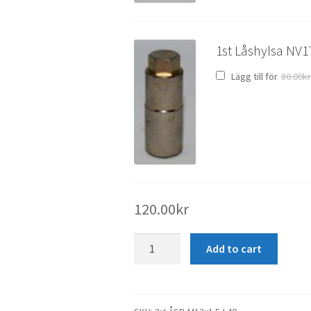
1st Låshylsa NV1
Lägg till för
80.00
kr
120.00
kr
2
Add to cart
x
Låsbult
M12x1.5
K60°