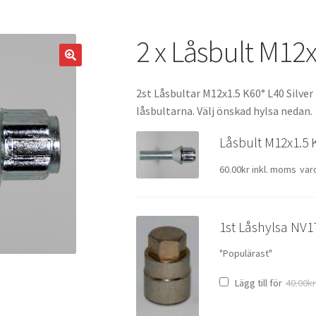
2 x Låsbult M12x
2st Låsbultar M12x1.5 K60° L40 Silve
låsbultarna. Välj önskad hylsa nedan.
Låsbult M12x1.5 
60.00
kr
inkl. moms
var
1st Låshylsa NV1
"Populärast"
Lägg till för
40.00
kr