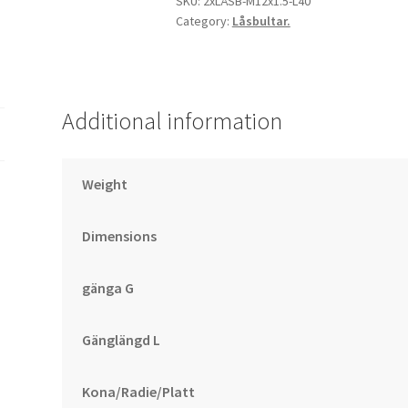
SKU:
2xLÅSB-M12x1.5-L40
Category:
Låsbultar.
L40
quantity
Additional information
Weight
Dimensions
gänga G
Gänglängd L
Kona/Radie/Platt