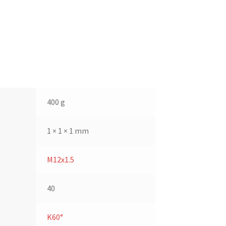
400 g
1 × 1 × 1 mm
M12x1.5
40
K60°