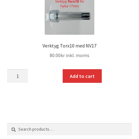
Verktyg Torx10 med NV17
80.00
kr
inkl. moms
mängd
Add to cart
Search
Search
for: