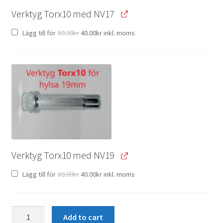
Verktyg Torx10 med NV17
Original
Current
Lägg till för
80.00
kr
40.00
kr
inkl. moms
price
price
was:
is:
80.00kr.
40.00kr.
Verktyg Torx10 med NV19
Original
Current
Lägg till för
80.00
kr
40.00
kr
inkl. moms
price
price
was:
is:
80.00kr.
40.00kr.
Torxbult
Add to cart