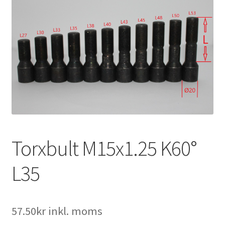
Expand
Kontakt / Info
underm
Expand
Hjälp/FAQ
underm
Torxbult M15x1.25 K60°
L35
57.50
kr
inkl. moms