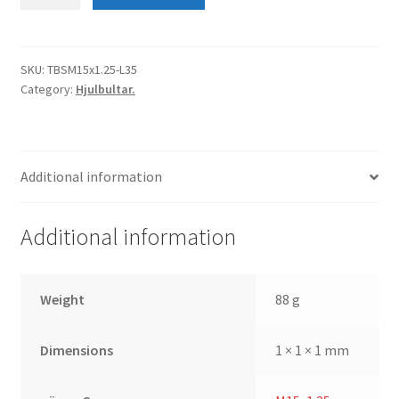
M15x1.25
K60°
L35
quantity
SKU:
TBSM15x1.25-L35
Category:
Hjulbultar.
Additional information
Additional information
Weight
88 g
Dimensions
1 × 1 × 1 mm