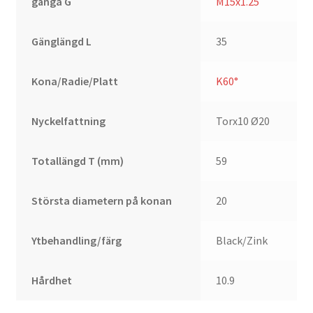
gänga G
M15x1.25
Gänglängd L
35
Kona/Radie/Platt
K60°
Nyckelfattning
Torx10 Ø20
Totallängd T (mm)
59
Största diametern på konan
20
Ytbehandling/färg
Black/Zink
Hårdhet
10.9