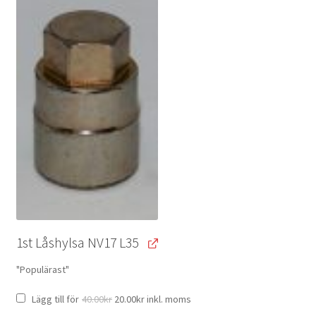
1st Låshylsa NV17 L35
"Populärast"
Original
Current
Lägg till för
40.00
kr
20.00
kr
inkl. moms
price
price
was:
is: