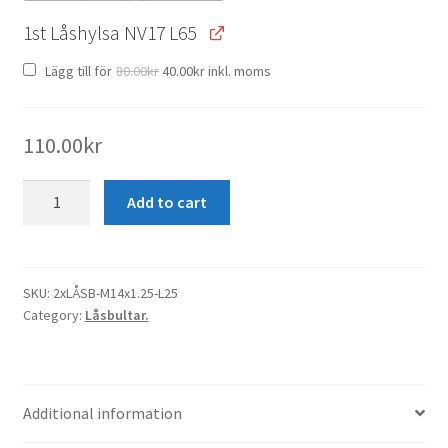
1st Låshylsa NV17 L65
Original
Current
Lägg till för
80.00
kr
40.00
kr
inkl. moms
price
price
was:
is:
80.00kr.
40.00kr.
110.00
kr
2
Add to cart
x
Låsbult
M14x1.25
K60°
SKU:
2xLÅSB-M14x1.25-L25
Category:
Låsbultar.
L25
quantity
Additional information