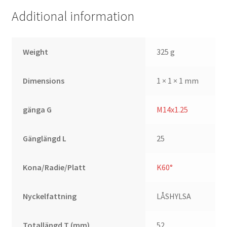
Additional information
Weight
325 g
Dimensions
1 × 1 × 1 mm
gänga G
M14x1.25
Gänglängd L
25
Kona/Radie/Platt
K60°
Nyckelfattning
LÅSHYLSA
Totallängd T (mm)
52