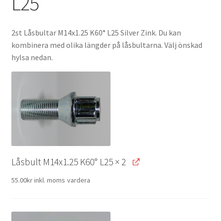
L25
2st Låsbultar M14x1.25 K60° L25 Silver Zink. Du kan
kombinera med olika längder på låsbultarna. Välj önskad
hylsa nedan.
Låsbult M14x1.25 K60° L25
× 2
55.00
kr
inkl. moms
vardera