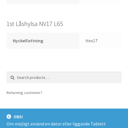
1st Låshylsa NV17 L65
Nyckelfattning
Hex17
Search
Search
for:
Returning customer?
login here
OBS!
Om möjligt använd en dator eller liggande Tablett