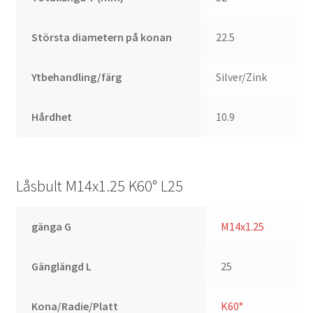
Största diametern på konan
22.5
Ytbehandling/färg
Silver/Zink
Hårdhet
10.9
Låsbult M14x1.25 K60° L25
gänga G
M14x1.25
Gänglängd L
25
Kona/Radie/Platt
K60°