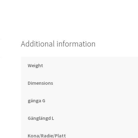
Additional information
Weight
Dimensions
gänga G
Gänglängd L
Kona/Radie/Platt