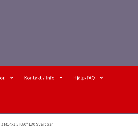
or.
Kontakt / Info
Hjälp/FAQ
ult M14x1.5 K60° L30 Svart Szn