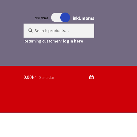
inkl. moms
exkl. moms
Search
Search
for:
Returning customer?
login here
0.00
kr
0 artiklar