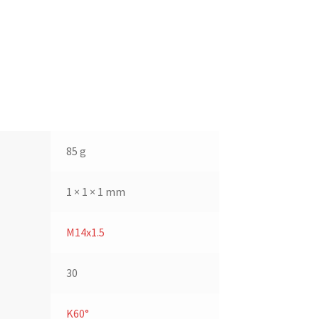
85 g
1 × 1 × 1 mm
M14x1.5
30
K60°