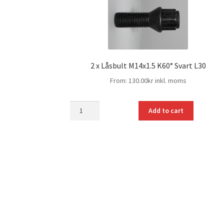
2 x Låsbult M14x1.5 K60° Svart L30
From:
130.00
kr
inkl. moms
mängd
Add to cart