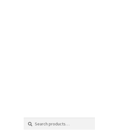
Search
Search
for: