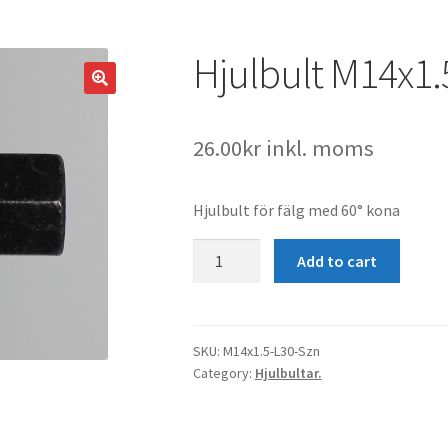
Hjulbult M14x1.
26.00
kr
inkl. moms
Hjulbult för fälg med 60° kona
Hjulbult
Add to cart
M14x1.5
K60°
L30
Svart
SKU:
M14x1.5-L30-Szn
Category:
Hjulbultar.
Szn
quantity