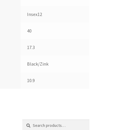
Insex12
40
17.3
Black/Zink
10.9
Search
Search
for: