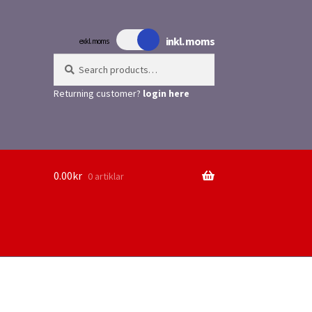
inkl. moms
exkl. moms
Search
Search
for:
Returning customer?
login here
0.00
kr
0 artiklar