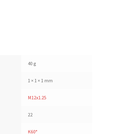
40 g
1 × 1 × 1 mm
M12x1.25
22
K60°