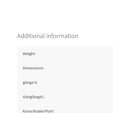
Additional information
Weight
Dimensions
gänga G
Gänglängd L
Kona/Radie/Platt