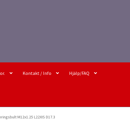
or.
Kontakt / Info
Hjälp/FAQ
ringsbult M12x1.25 L22XIS D17.3