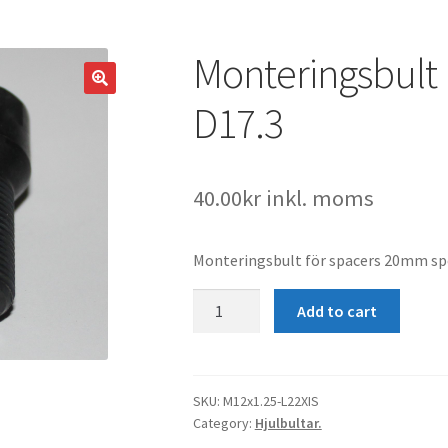
Monteringsbult
D17.3
40.00
kr
inkl. moms
Monteringsbult för spacers 20mm speci
Monteringsbult
Add to cart
M12x1.25
L22XIS
D17.3
quantity
SKU:
M12x1.25-L22XIS
Category:
Hjulbultar.