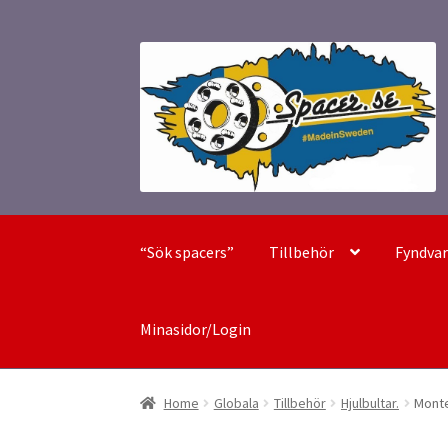
Hoppa
Hoppa
till
till
navigering
innehåll
“Sök spacers”
Tillbehör
Fyndvar
Minasidor/Login
Home
Globala
Tillbehör
Hjulbultar.
Monte