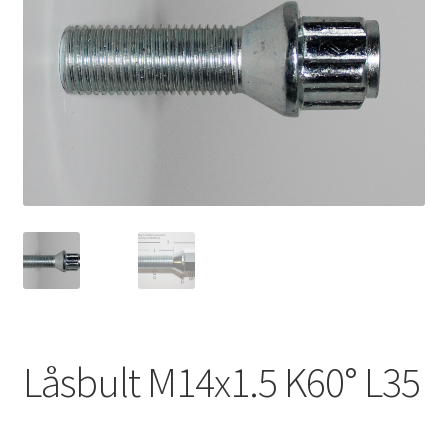
Expand
Kontakt / Info
underm
Expand
Hjälp/FAQ
underm
Låsbult M14x1.5 K60° L35