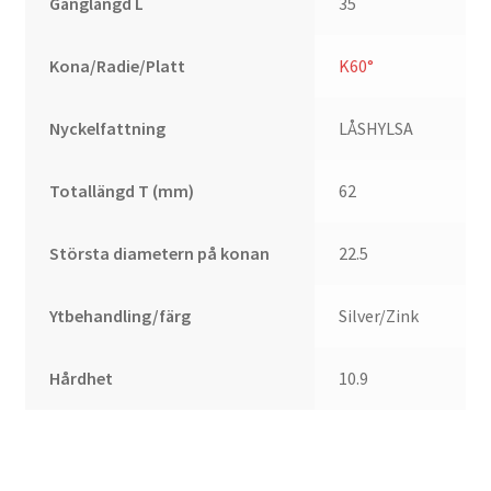
Gänglängd L
35
Kona/Radie/Platt
K60°
Nyckelfattning
LÅSHYLSA
Totallängd T (mm)
62
Största diametern på konan
22.5
Ytbehandling/färg
Silver/Zink
Hårdhet
10.9