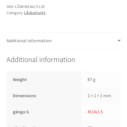
quantity
SKU:
LÅSB-M14x1.5-L35
Category:
LåsbultarX1
Additional information
Additional information
Weight
87 g
Dimensions
1 × 1 × 1 mm
gänga G
M14x1.5