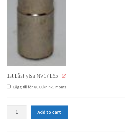
1st Låshylsa NV17 L65
Lägg till för
80.00
kr
inkl. moms
Låsbult
Add to cart
M14x1.5
K60°
L35