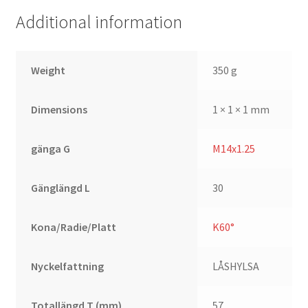
Additional information
Weight
350 g
Dimensions
1 × 1 × 1 mm
gänga G
M14x1.25
Gänglängd L
30
Kona/Radie/Platt
K60°
Nyckelfattning
LÅSHYLSA
Totallängd T (mm)
57