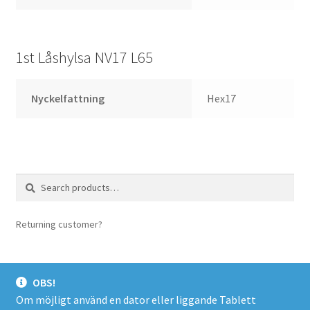
1st Låshylsa NV17 L65
Nyckelfattning
Hex17
Search
Search
for:
Returning customer?
login here
OBS!
Om möjligt använd en dator eller liggande Tablett