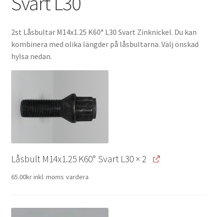
Svart L30
2st Låsbultar M14x1.25 K60° L30 Svart Zinknickel. Du kan
kombinera med olika längder på låsbultarna. Välj önskad
hylsa nedan.
Låsbult M14x1.25 K60° Svart L30
× 2
65.00
kr
inkl. moms
vardera