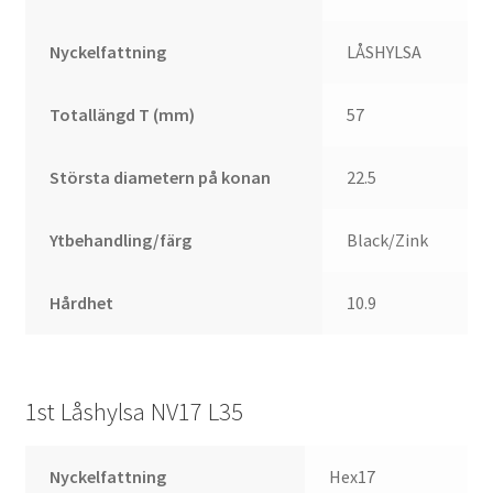
Nyckelfattning
LÅSHYLSA
Totallängd T (mm)
57
Största diametern på konan
22.5
Ytbehandling/färg
Black/Zink
Hårdhet
10.9
1st Låshylsa NV17 L35
Nyckelfattning
Hex17