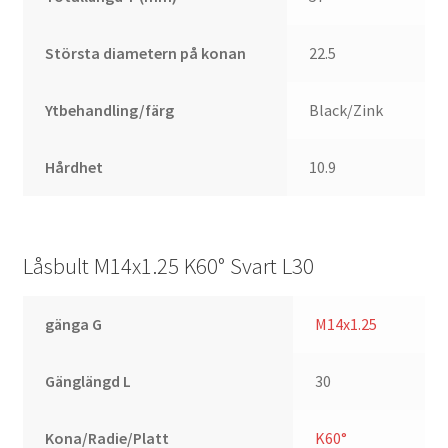
Största diametern på konan
22.5
Ytbehandling/färg
Black/Zink
Hårdhet
10.9
Låsbult M14x1.25 K60° Svart L30
gänga G
M14x1.25
Gänglängd L
30
Kona/Radie/Platt
K60°