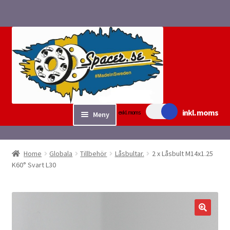
Hoppa
Hoppa
till
till
navigering
innehåll
inkl. moms
exkl. moms
Meny
Sök/bygg Spacers
Home
Globala
Tillbehör
Låsbultar.
2 x Låsbult M14x1.25
Expand
K60° Svart L30
Tillbehör
underm
Expand
Fyndvaror.
underm
Checkout