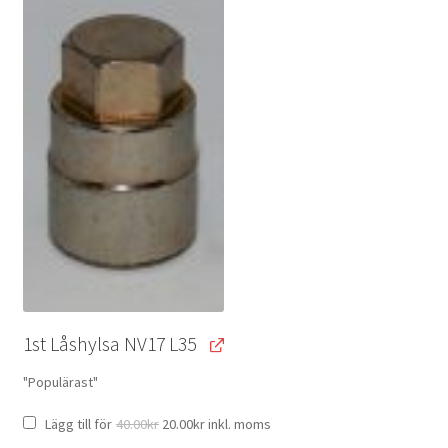
1st Låshylsa NV17 L35
"Populärast"
Original
Current
Lägg till för
40.00
kr
20.00
kr
inkl. moms
price
price
was:
is: