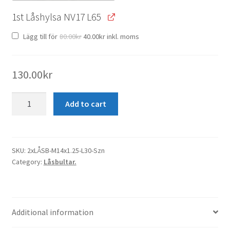
1st Låshylsa NV17 L65
Original
Current
Lägg till för
80.00
kr
40.00
kr
inkl. moms
price
price
was:
is:
80.00kr.
40.00kr.
130.00
kr
2
Add to cart
x
Låsbult
M14x1.25
K60°
SKU:
2xLÅSB-M14x1.25-L30-Szn
Category:
Låsbultar.
Svart
L30
quantity
Additional information