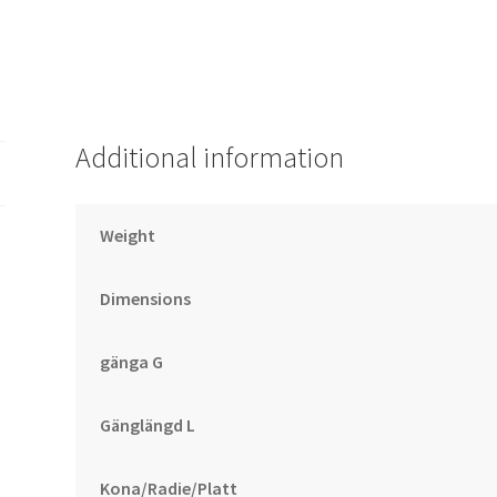
Additional information
Weight
Dimensions
gänga G
Gänglängd L
Kona/Radie/Platt