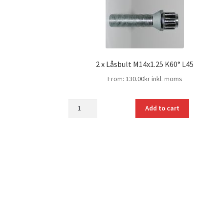
2 x Låsbult M14x1.25 K60° L45
From:
130.00
kr
inkl. moms
mängd
Add to cart