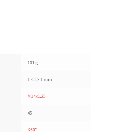
101 g
1 × 1 × 1 mm
M14x1.25
45
K60°