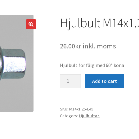
Hjulbult M14x1.
26.00
kr
inkl. moms
Hjulbult för fälg med 60° kona
Hjulbult
Add to cart
M14x1.25
K60°
L45
quantity
SKU:
M14x1.25-L45
Category:
Hjulbultar.