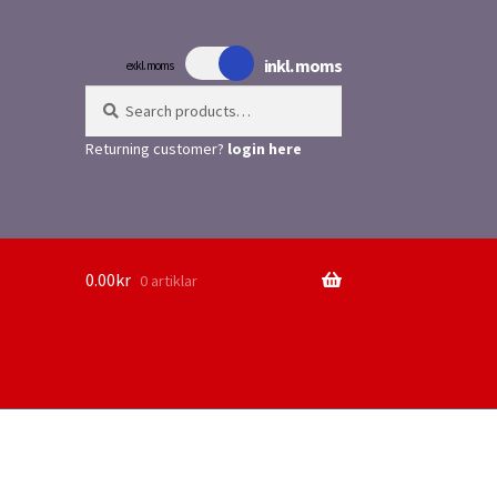
inkl. moms
exkl. moms
Search
Search
for:
Returning customer?
login here
0.00
kr
0 artiklar