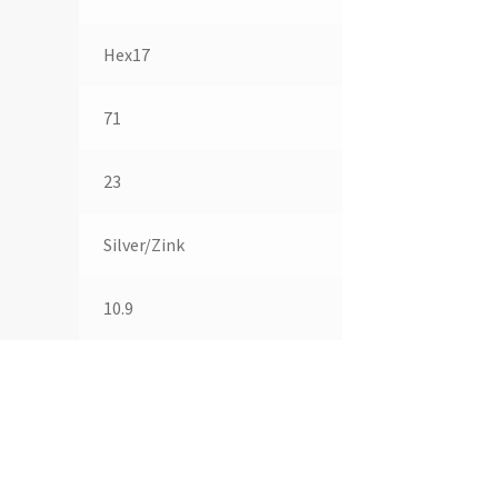
Hex17
71
23
Silver/Zink
10.9