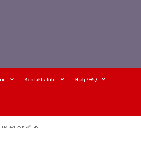
or.
Kontakt / Info
Hjälp/FAQ
ult M14x1.25 K60° L45