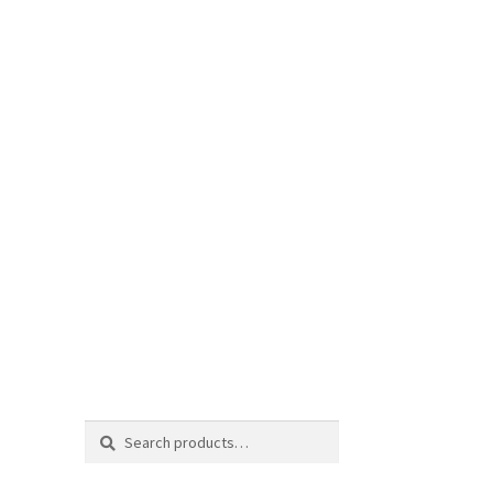
Search
Search
for: