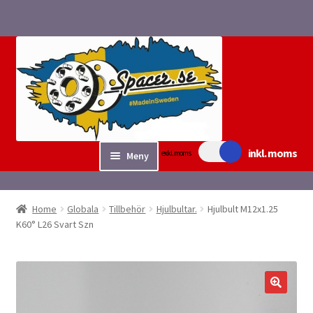
Hoppa
Hoppa
till
till
navigering
innehåll
inkl. moms
exkl. moms
Meny
Sök/bygg Spacers
Home
Globala
Tillbehör
Hjulbultar.
Hjulbult M12x1.25
Expand
K60° L26 Svart Szn
Tillbehör
underm
Expand
Fyndvaror.
underm
Checkout