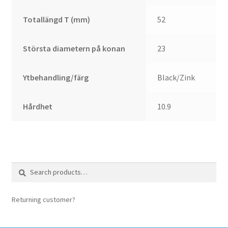
Totallängd T (mm)
52
Största diametern på konan
23
Ytbehandling/färg
Black/Zink
Hårdhet
10.9
Search
Search
for:
Returning customer?
login here