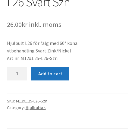
L26 Svart Szn
26.00
kr
inkl. moms
Hjulbult L26 för fälg med 60° kona
ytbehandling Svart Zink/Nickel
Art nr. M12x1.25-L26-Szn
Hjulbult
Add to cart
M12x1.25
K60°
L26
Svart
SKU:
M12x1.25-L26-Szn
Category:
Hjulbultar.
Szn
quantity