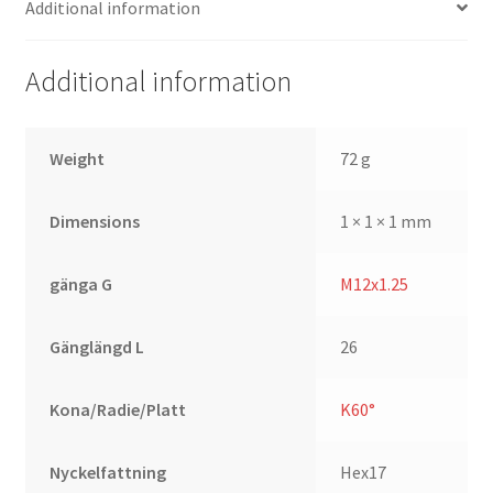
Additional information
Additional information
Weight
72 g
Dimensions
1 × 1 × 1 mm
gänga G
M12x1.25
Gänglängd L
26
Kona/Radie/Platt
K60°
Nyckelfattning
Hex17