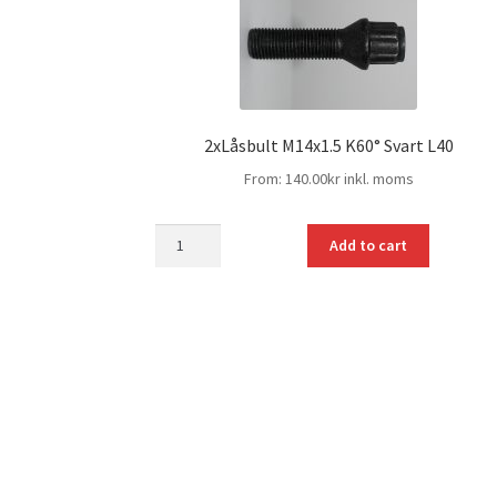
2xLåsbult M14x1.5 K60° Svart L40
From:
140.00
kr
inkl. moms
mängd
Add to cart