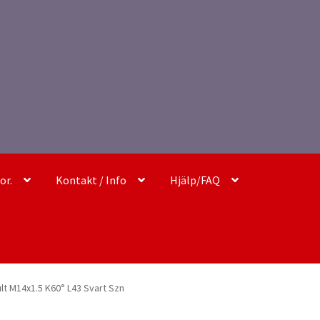
or.
Kontakt / Info
Hjälp/FAQ
ult M14x1.5 K60° L43 Svart Szn