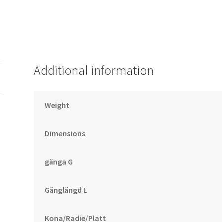
Additional information
Weight
Dimensions
gänga G
Gänglängd L
Kona/Radie/Platt