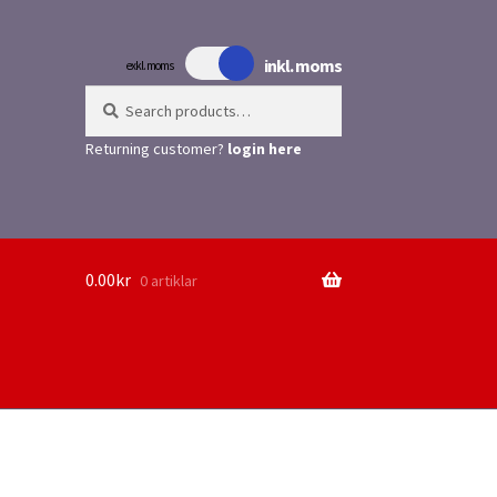
inkl. moms
exkl. moms
Search
Search
for:
Returning customer?
login here
0.00
kr
0 artiklar