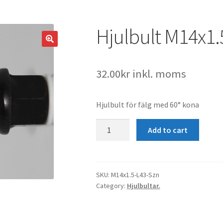
Hjulbult M14x1.
32.00
kr
inkl. moms
Hjulbult för fälg med 60° kona
Hjulbult
Add to cart
M14x1.5
K60°
L43
Svart
SKU:
M14x1.5-L43-Szn
Category:
Hjulbultar.
Szn
quantity