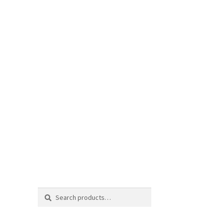
Search
Search
for: