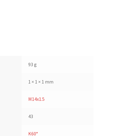
93 g
1 × 1 × 1 mm
M14x1.5
43
K60°