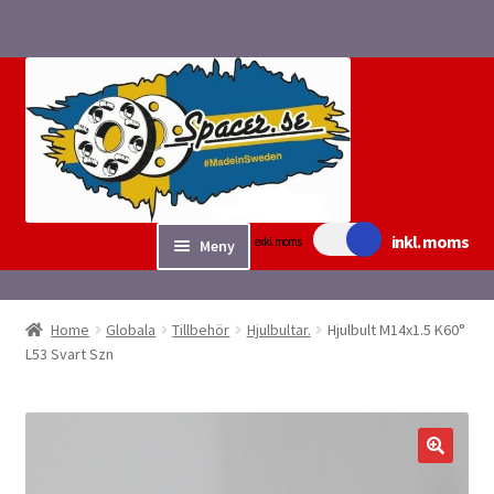
Hoppa
Hoppa
till
till
navigering
innehåll
inkl. moms
exkl. moms
Meny
Sök/bygg Spacers
Home
Globala
Tillbehör
Hjulbultar.
Hjulbult M14x1.5 K60°
Expand
L53 Svart Szn
Tillbehör
underm
Expand
Fyndvaror.
underm
Checkout