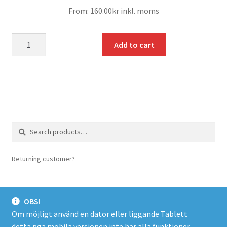
From:
160.00
kr
inkl. moms
mängd
Add to cart
Search
Search
for:
Returning customer?
login here
OBS!
Om möjligt använd en dator eller liggande Tablett
detta pga mobila versionen inte har alla funktioner.