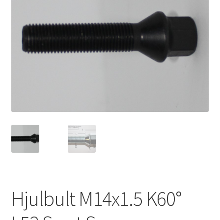
Expand
Kontakt / Info
underm
Expand
Hjälp/FAQ
underm
Hjulbult M14x1.5 K60°