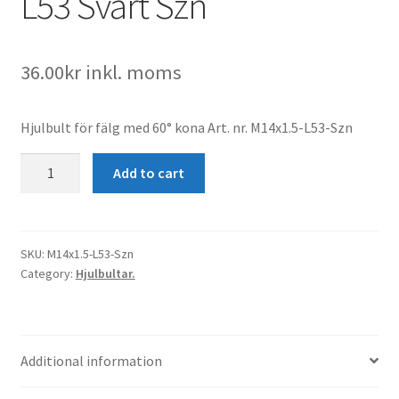
L53 Svart Szn
36.00
kr
inkl. moms
Hjulbult för fälg med 60° kona Art. nr. M14x1.5-L53-Szn
Hjulbult
Add to cart
M14x1.5
K60°
L53
Svart
SKU:
M14x1.5-L53-Szn
Category:
Hjulbultar.
Szn
quantity
Additional information