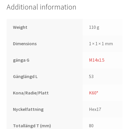
Additional information
Weight
110 g
Dimensions
1 × 1 × 1 mm
gänga G
M14x1.5
Gänglängd L
53
Kona/Radie/Platt
K60°
Nyckelfattning
Hex17
Totallängd T (mm)
80