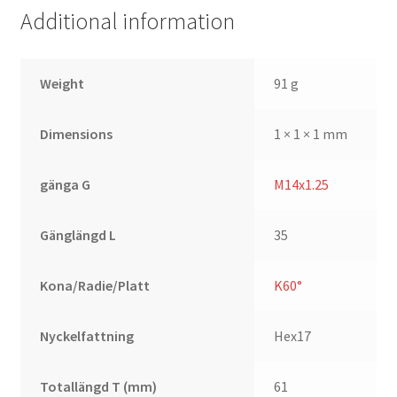
Additional information
Weight
91 g
Dimensions
1 × 1 × 1 mm
gänga G
M14x1.25
Gänglängd L
35
Kona/Radie/Platt
K60°
Nyckelfattning
Hex17
Totallängd T (mm)
61