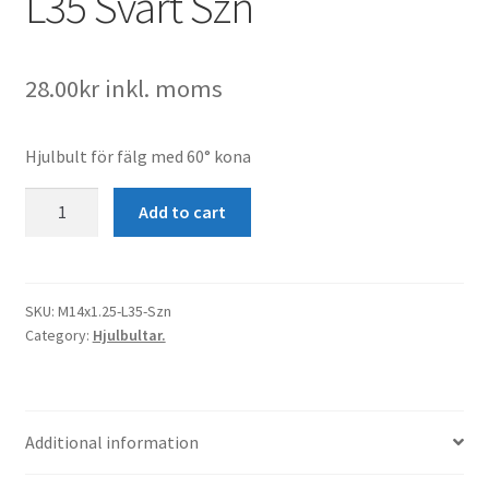
L35 Svart Szn
28.00
kr
inkl. moms
Hjulbult för fälg med 60° kona
Hjulbult
Add to cart
M14x1.25
K60°
L35
Svart
SKU:
M14x1.25-L35-Szn
Category:
Hjulbultar.
Szn
quantity
Additional information