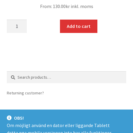
From:
130.00
kr
inkl. moms
mängd
Add to cart
Search
Search
for:
Returning customer?
login here
OBS!
Om möjligt använd en dator eller liggande Tablett
detta pga mobila versionen inte har alla funktioner.