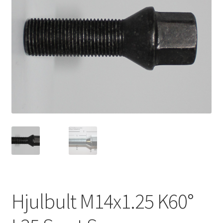
Expand
Kontakt / Info
underm
Expand
Hjälp/FAQ
underm
Hjulbult M14x1.25 K60°