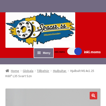
Hoppa
Hoppa
till
till
navigering
innehåll
inkl. moms
exkl. moms
Meny
Sök/bygg Spacers
Home
Globala
Tillbehör
Hjulbultar.
Hjulbult M14x1.25
Expand
K60° L35 Svart Szn
Tillbehör
underm
Expand
Fyndvaror.
underm
Checkout