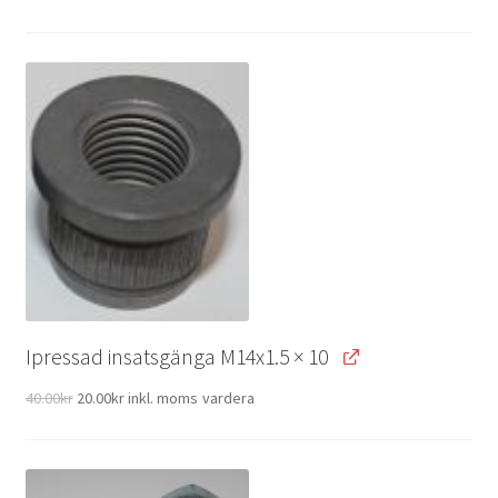
Ipressad insatsgänga M14x1.5
× 10
Original
Current
40.00
kr
20.00
kr
inkl. moms
vardera
price
price
was:
is:
40.00kr.
20.00kr.