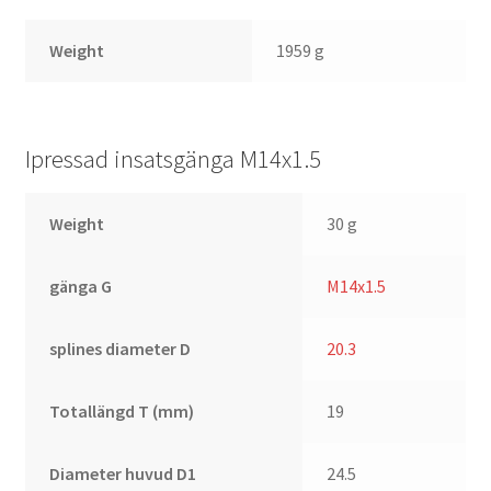
Weight
1959 g
Ipressad insatsgänga M14x1.5
Weight
30 g
gänga G
M14x1.5
splines diameter D
20.3
Totallängd T (mm)
19
Diameter huvud D1
24.5