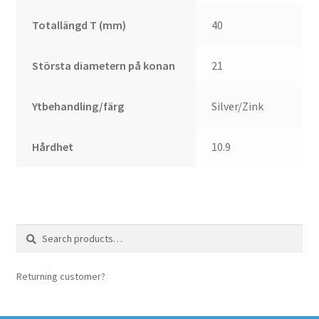
Totallängd T (mm)
40
Största diametern på konan
21
Ytbehandling/färg
Silver/Zink
Hårdhet
10.9
Search
Search
for:
Returning customer?
login here