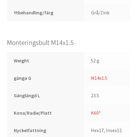
Ytbehandling/färg
Grå/Zink
Monteringsbult M14x1.5
Weight
52 g
gänga G
M14x1.5
Gänglängd L
23.5
Kona/Radie/Platt
K60°
Nyckelfattning
Hex17, Insex12