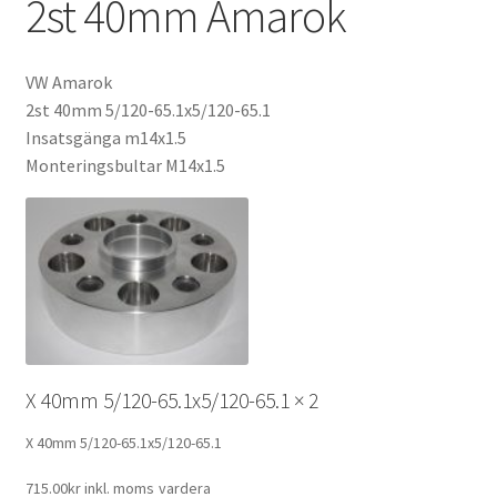
2st 40mm Amarok
Expand
Kontakt / Info
underm
VW Amarok
Expand
Hjälp/FAQ
2st 40mm 5/120-65.1x5/120-65.1
underm
Insatsgänga m14x1.5
Monteringsbultar M14x1.5
X 40mm 5/120-65.1x5/120-65.1
× 2
X 40mm 5/120-65.1x5/120-65.1
715.00
kr
inkl. moms
vardera