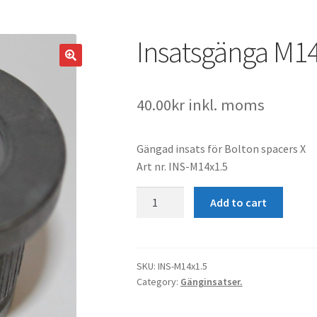
Insatsgänga M14
40.00
kr
inkl. moms
Gängad insats för Bolton spacers X
Art nr. INS-M14x1.5
Insatsgänga
Add to cart
M14x1.5
quantity
SKU:
INS-M14x1.5
Category:
Gänginsatser.