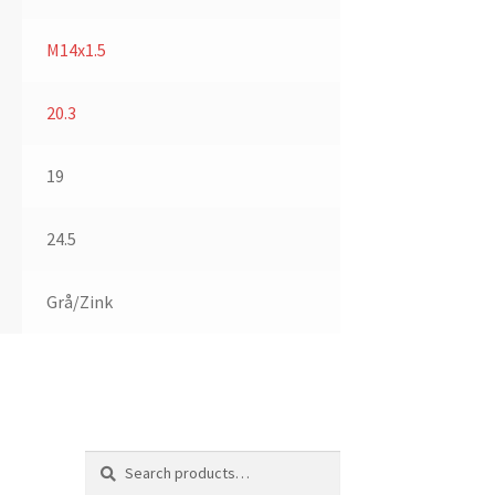
M14x1.5
20.3
19
24.5
Grå/Zink
Search
Search
for: