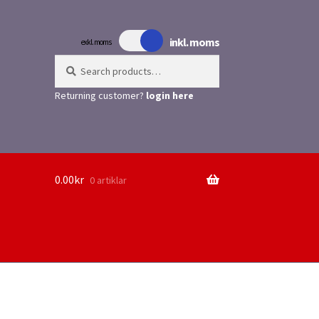
inkl. moms
exkl. moms
Search
Search
for:
Returning customer?
login here
0.00
kr
0 artiklar