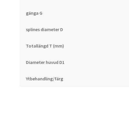
gänga G
splines diameter D
Totallängd T (mm)
Diameter huvud D1
Ytbehandling/färg