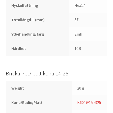
Nyckelfattning
Hex17
Totallängd T (mm)
57
Ytbehandling/färg
Zink
Hårdhet
10.9
Bricka PCD-bult kona 14-25
Weight
20 g
Kona/Radie/Platt
K60° Ø15-Ø25