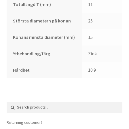
Totallängd T (mm)
11
Största diametern på konan
25
Konans minsta diameter (mm)
15
Ytbehandling/färg
Zink
Hårdhet
10.9
Search
Search
for:
Returning customer?
login here