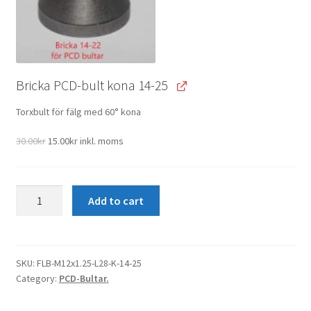
Bricka PCD-bult kona 14-25
Torxbult för fälg med 60° kona
Original
Current
30.00
kr
15.00
kr
inkl. moms
price
price
was:
is:
30.00kr.
15.00kr.
PCD-
Add to cart
Bult
M12x1.25
Kona
14-
SKU:
FLB-M12x1.25-L28-K-14-25
Category:
PCD-Bultar.
25
L28