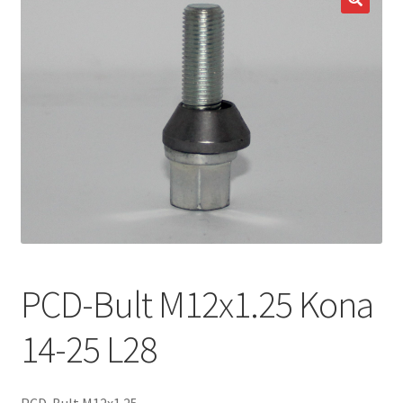
Expand
Kontakt / Info
underm
Expand
Hjälp/FAQ
underm
PCD-Bult M12x1.25 Kona
14-25 L28
PCD-Bult M12x1.25