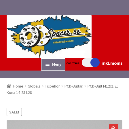
Hoppa
Hoppa
till
till
navigering
innehåll
inkl. moms
exkl. moms
Meny
Sök/bygg Spacers
Home
Globala
Tillbehör
PCD-Bultar.
PCD-Bult M12x1.25
Expand
Kona 14-25 L28
Tillbehör
underm
Expand
Fyndvaror.
SALE!
underm
Checkout