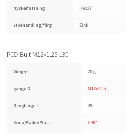
Nyckelfattning
Hex17
Ytbehandling/färg
Zink
PCD-Bult M12x1.25 L30
Weight
70 g
gänga G
M12x1.25
Gänglängd L
39
Kona/Radie/Platt
P90°