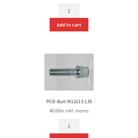
mängd
Add to cart
PCD-Bult M12x1.5 L35
40.00
kr
inkl. moms
mängd