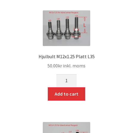
Expand
Kontakt / Info
underm
Expand
Hjälp/FAQ
underm
Hjulbult M12x1.25 Platt L35
50.00
kr
inkl. moms
mängd
Add to cart