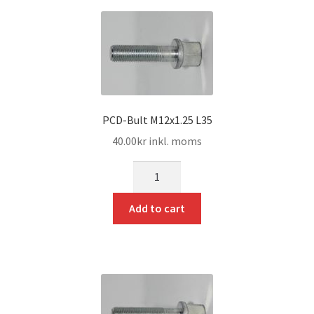
PCD-Bult M12x1.25 L35
40.00
kr
inkl. moms
mängd
Add to cart