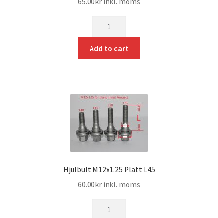
65.00
kr
inkl. moms
mängd
Add to cart
Hjulbult M12x1.25 Platt L45
60.00
kr
inkl. moms
mängd