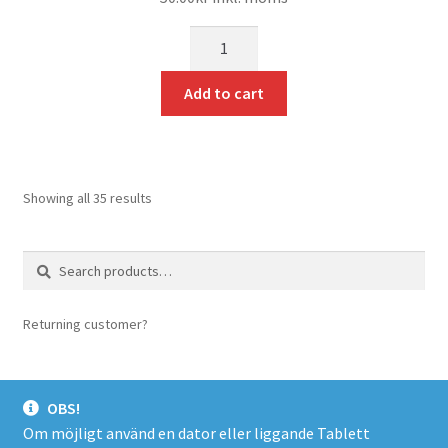
mängd
Add to cart
Showing all 35 results
Search
Search
for:
Returning customer?
login here
OBS!
Om möjligt använd en dator eller liggande Tablett