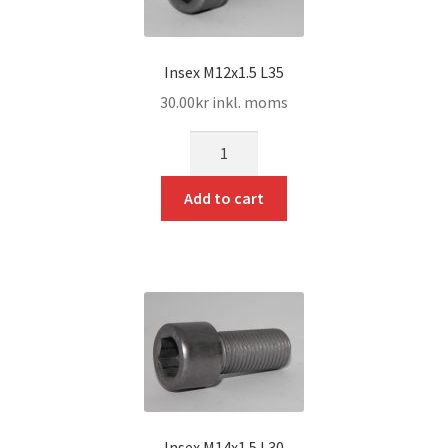
Insex M12x1.5 L35
30.00
kr
inkl. moms
mängd
Add to cart
Insex M14x1.5 L30