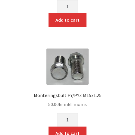
mängd
Add to cart
Monteringsbult PY/PYZ M15x1.25
50.00
kr
inkl. moms
mängd
Add to cart