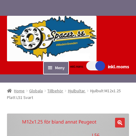
Hoppa
Hoppa
till
till
navigering
innehåll
inkl. moms
exkl. moms
Meny
Sök/bygg Spacers
Home
Globala
Tillbehör
Hjulbultar.
Hjulbult M12x1.25
Expand
Platt L51 Svart
Tillbehör
underm
Expand
Fyndvaror.
underm
Checkout