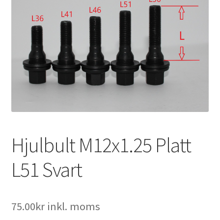
Expand
Kontakt / Info
underm
Expand
Hjälp/FAQ
underm
Hjulbult M12x1.25 Platt
L51 Svart
75.00
kr
inkl. moms