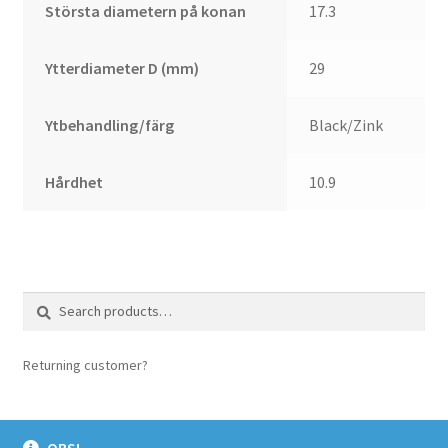
Största diametern på konan
17.3
Ytterdiameter D (mm)
29
Ytbehandling/färg
Black/Zink
Hårdhet
10.9
Search
Search
for:
Returning customer?
login here