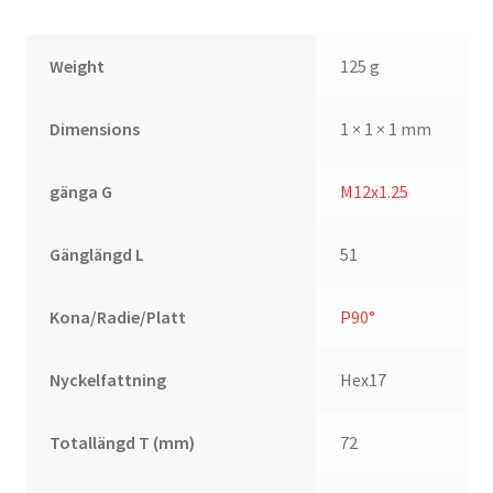
Weight
125 g
Dimensions
1 × 1 × 1 mm
gänga G
M12x1.25
Gänglängd L
51
Kona/Radie/Platt
P90°
Nyckelfattning
Hex17
Totallängd T (mm)
72