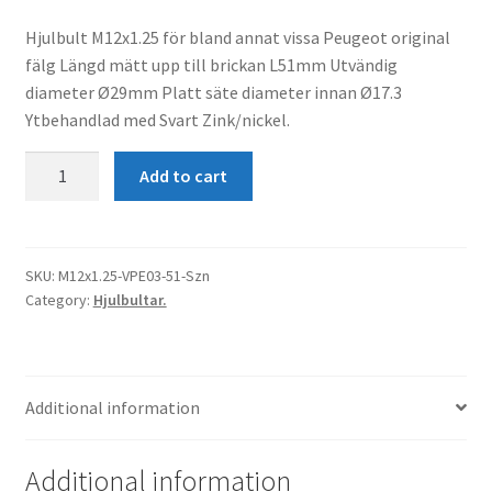
Hjulbult M12x1.25 för bland annat vissa Peugeot original
fälg Längd mätt upp till brickan L51mm Utvändig
diameter Ø29mm Platt säte diameter innan Ø17.3
Ytbehandlad med Svart Zink/nickel.
Hjulbult
Add to cart
M12x1.25
Platt
L51
Svart
SKU:
M12x1.25-VPE03-51-Szn
Category:
Hjulbultar.
quantity
Additional information
Additional information