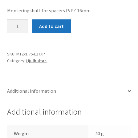
Monteringsbult för spacers P/PZ 16mm
Monteringsbult
Add to cart
P/PZ
M12x1.75
quantity
SKU:
M12x1.75-L27XP
Category:
Hjulbultar.
Additional information
Additional information
Weight
40 g