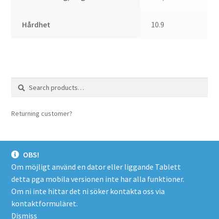
Hårdhet
10.9
Search
Search
for:
Returning customer?
login here
OBS!
Om möjligt använd en dator eller liggande Tablett
detta pga mobila versionen inte har alla funktioner.
© Spacer.se 2026
Om ni inte hittar det ni söker kontakta oss via
Företagsinfo/Köpevillkor/Integritetspolicy
Byggt med
kontaktformuläret.
WooCommerce
.
Dismiss