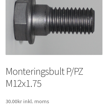
Expand
Kontakt / Info
underm
Expand
Hjälp/FAQ
underm
Monteringsbult P/PZ
M12x1.75
30.00
kr
inkl. moms