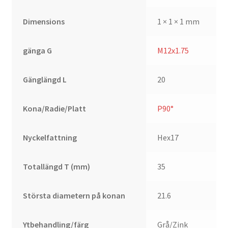
Dimensions
1 × 1 × 1 mm
gänga G
M12x1.75
Gänglängd L
20
Kona/Radie/Platt
P90°
Nyckelfattning
Hex17
Totallängd T (mm)
35
Största diametern på konan
21.6
Ytbehandling/färg
Grå/Zink