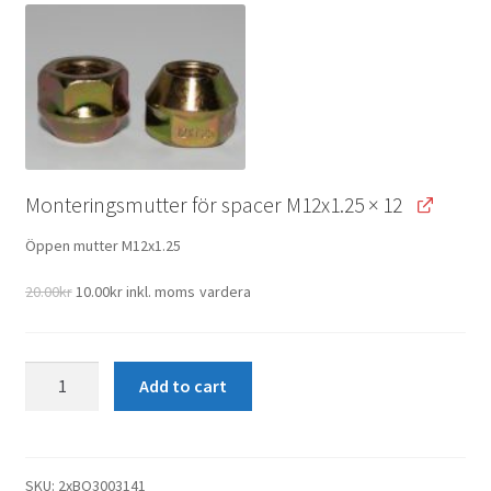
20.00kr.
10.00kr.
Monteringsmutter för spacer M12x1.25
× 12
Öppen mutter M12x1.25
Original
Current
20.00
kr
10.00
kr
inkl. moms
vardera
price
price
was:
is:
20.00kr.
10.00kr.
2st
Add to cart
25mm
Navara,
X-
Class,
SKU:
2xBO3003141