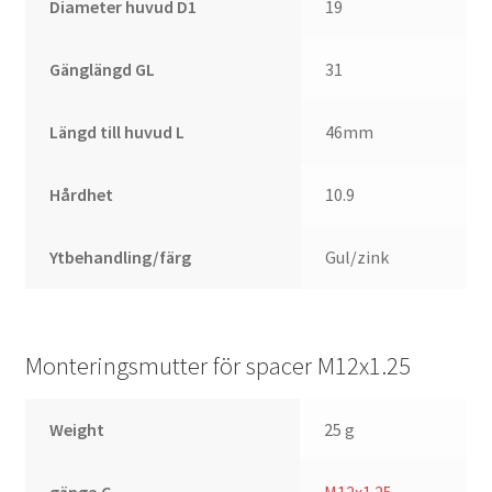
Diameter huvud D1
19
Gänglängd GL
31
Längd till huvud L
46mm
Hårdhet
10.9
Ytbehandling/färg
Gul/zink
Monteringsmutter för spacer M12x1.25
Weight
25 g