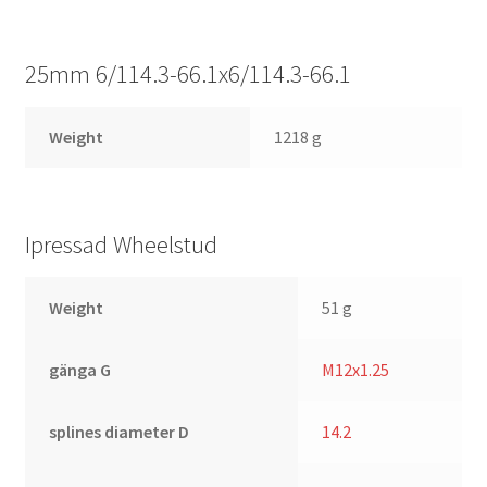
25mm 6/114.3-66.1x6/114.3-66.1
Weight
1218 g
Ipressad Wheelstud
Weight
51 g
gänga G
M12x1.25
splines diameter D
14.2