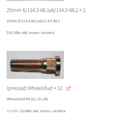
25mm 6/114.3-66.1x6/114.3-66.1
× 2
25mm 6/114.3-66.1x6/114.3-66.1
542.50
kr
inkl. moms
vardera
Ipressad Wheelstud
× 12
Wheelstud M12x1.25 L46
Original
Current
20.00
kr
10.00
kr
inkl. moms
vardera
price
price
was:
is: