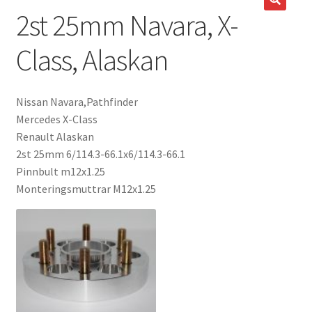
2st 25mm Navara, X-
Expand
Kontakt / Info
underm
Class, Alaskan
Expand
Hjälp/FAQ
underm
Nissan Navara,Pathfinder
Mercedes X-Class
Renault Alaskan
2st 25mm 6/114.3-66.1x6/114.3-66.1
Pinnbult m12x1.25
Monteringsmuttrar M12x1.25