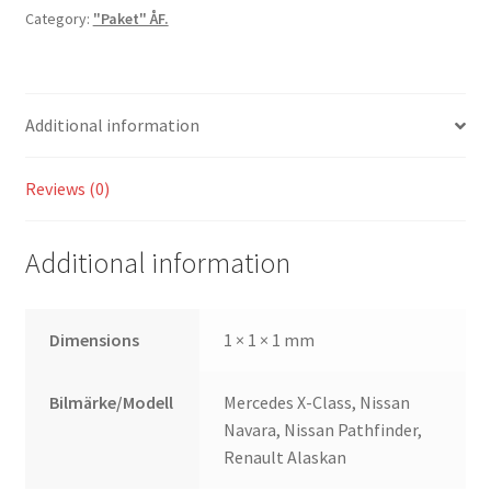
Category:
"Paket" ÅF.
Alaskan
quantity
Additional information
Reviews (0)
Additional information
Dimensions
1 × 1 × 1 mm
Bilmärke/Modell
Mercedes X-Class, Nissan
Navara, Nissan Pathfinder,
Renault Alaskan