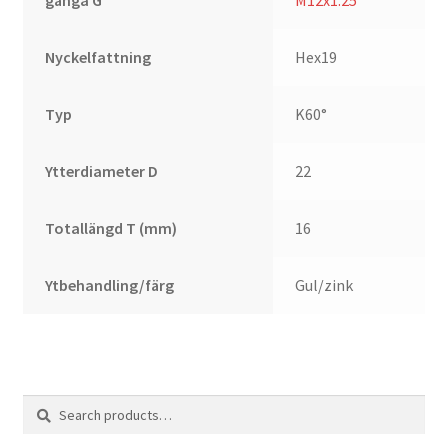
gänga G
M12x1.25
Nyckelfattning
Hex19
Typ
K60°
Ytterdiameter D
22
Totallängd T (mm)
16
Ytbehandling/färg
Gul/zink
Search
Search
for: