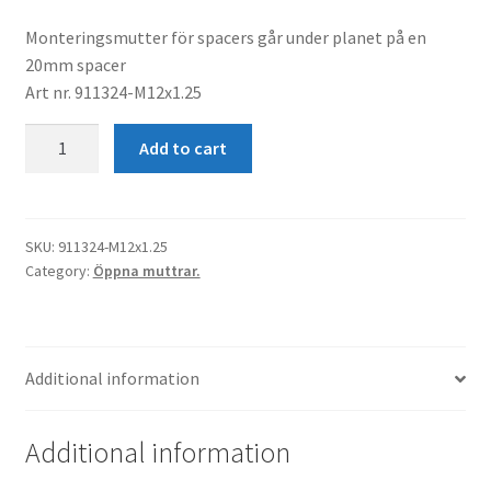
Monteringsmutter för spacers går under planet på en
20mm spacer
Art nr. 911324-M12x1.25
Öppenmutter
Add to cart
L16
M12x1.25
Hex19
quantity
SKU:
911324-M12x1.25
Category:
Öppna muttrar.
Additional information
Additional information