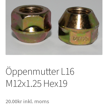
Expand
Kontakt / Info
underm
Expand
Hjälp/FAQ
underm
Öppenmutter L16
M12x1.25 Hex19
20.00
kr
inkl. moms