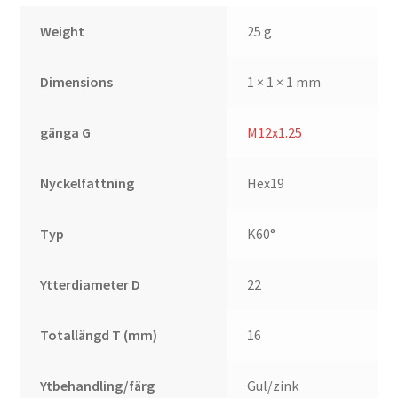
Weight
25 g
Dimensions
1 × 1 × 1 mm
gänga G
M12x1.25
Nyckelfattning
Hex19
Typ
K60°
Ytterdiameter D
22
Totallängd T (mm)
16
Ytbehandling/färg
Gul/zink