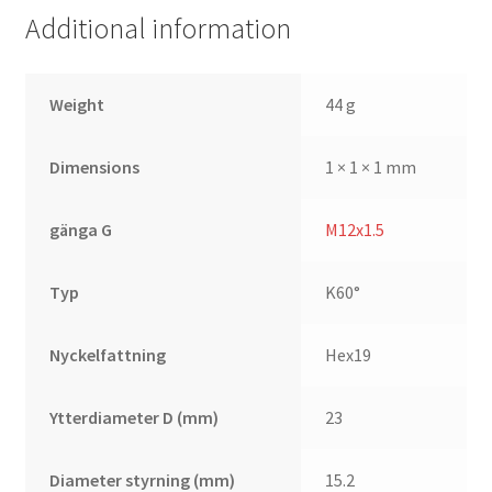
Additional information
Weight
44 g
Dimensions
1 × 1 × 1 mm
gänga G
M12x1.5
Typ
K60°
Nyckelfattning
Hex19
Ytterdiameter D (mm)
23
Diameter styrning (mm)
15.2