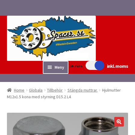
Hoppa
Hoppa
till
till
navigering
innehåll
inkl. moms
exkl. moms
Meny
Sök/bygg Spacers
Home
Globala
Tillbehör
Stängda muttrar.
Hjulmutter
Expand
M12x1.5 kona med styrning D15.2 L4
Tillbehör
underm
Expand
Fyndvaror.
underm
Checkout