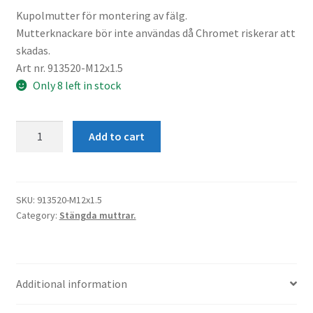
Kupolmutter för montering av fälg.
Mutterknackare bör inte användas då Chromet riskerar att
skadas.
Art nr. 913520-M12x1.5
Only 8 left in stock
Hjulmutter
Add to cart
M12x1.5
kona
med
styrning
SKU:
913520-M12x1.5
Category:
Stängda muttrar.
D15.2
L4
quantity
Additional information