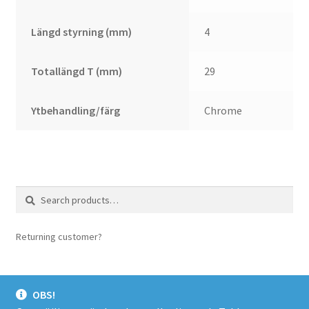
Längd styrning (mm)
4
Totallängd T (mm)
29
Ytbehandling/färg
Chrome
Search
Search
for:
Returning customer?
login here
OBS!