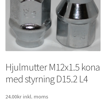
Expand
Kontakt / Info
underm
Expand
Hjälp/FAQ
underm
Hjulmutter M12x1.5 kona
med styrning D15.2 L4
24.00
kr
inkl. moms