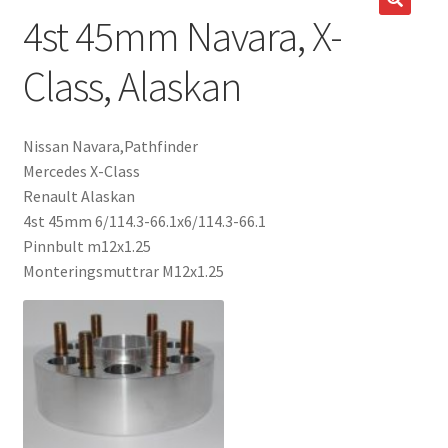
4st 45mm Navara, X-
Expand
Kontakt / Info
underm
Class, Alaskan
Expand
Hjälp/FAQ
underm
Nissan Navara,Pathfinder
Mercedes X-Class
Renault Alaskan
4st 45mm 6/114.3-66.1x6/114.3-66.1
Pinnbult m12x1.25
Monteringsmuttrar M12x1.25