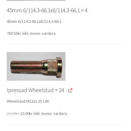
45mm 6/114.3-66.1x6/114.3-66.1
× 4
45mm 6/114.3-66.1x6/114.3-66.1
780.50
kr
inkl. moms
vardera
Ipressad Wheelstud
× 24
Wheelstud M12x1.25 L46
Original
Current
20.00
kr
10.00
kr
inkl. moms
vardera
price
price
was:
is: