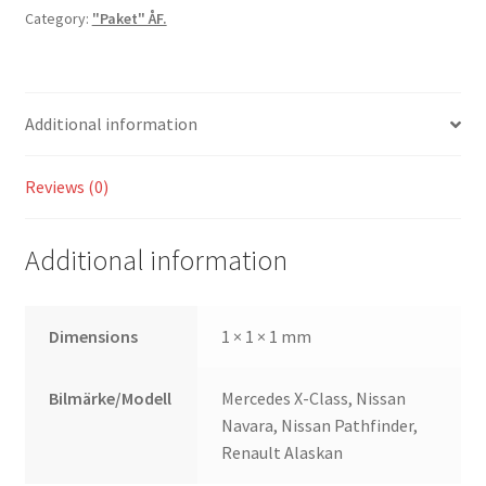
Category:
"Paket" ÅF.
Alaskan
quantity
Additional information
Reviews (0)
Additional information
Dimensions
1 × 1 × 1 mm
Bilmärke/Modell
Mercedes X-Class, Nissan
Navara, Nissan Pathfinder,
Renault Alaskan