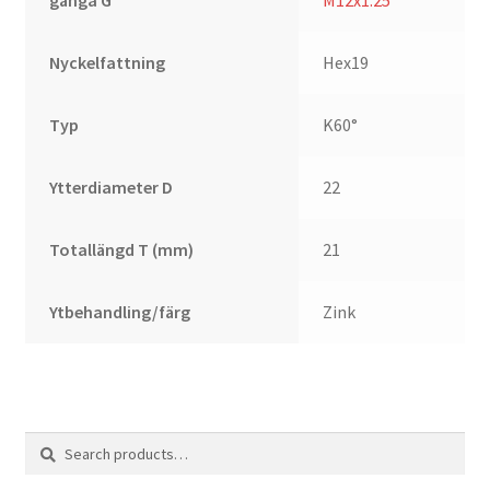
gänga G
M12x1.25
Nyckelfattning
Hex19
Typ
K60°
Ytterdiameter D
22
Totallängd T (mm)
21
Ytbehandling/färg
Zink
Search
Search
for: