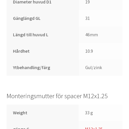
Diameter huvud D1
19
Gänglängd GL
31
Längd till huvud L
46mm
Hårdhet
10.9
Ytbehandling/färg
Gul/zink
Monteringsmutter för spacer M12x1.25
Weight
33 g