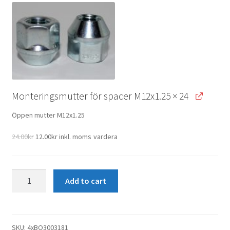
20.00kr.
10.00kr.
Monteringsmutter för spacer M12x1.25
× 24
Öppen mutter M12x1.25
Original
Current
24.00
kr
12.00
kr
inkl. moms
vardera
price
price
was:
is:
24.00kr.
12.00kr.
4st
Add to cart
45mm
Navara,
X-
Class,
SKU:
4xBO3003181