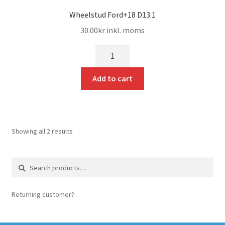
Wheelstud Ford+18 D13.1
30.00
kr
inkl. moms
mängd
Add to cart
Showing all 2 results
Search
Search
for:
Returning customer?
login here