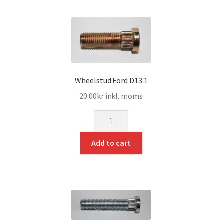
Expand
Kontakt / Info
underm
Expand
Hjälp/FAQ
underm
Wheelstud Ford D13.1
20.00
kr
inkl. moms
mängd
Add to cart