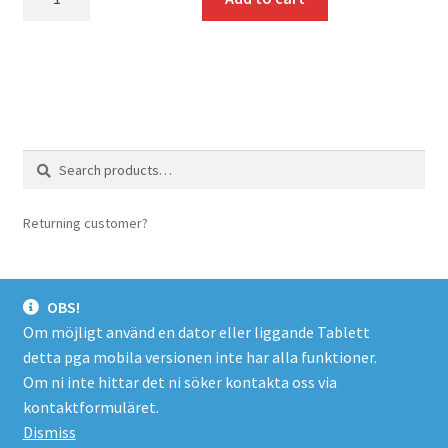
Search
Search
for:
Returning customer?
login here
OBS!
Om möjligt använd en dator eller liggande Tablett
detta pga mobila versionen inte har alla funktioner.
© Spacer.se 2026
Om ni inte hittar det ni söker kontakta oss via
Företagsinfo/Köpevillkor/Integritetspolicy
Byggt med
kontaktformuläret.
WooCommerce
.
Dismiss