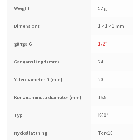
Weight
52 g
Dimensions
1 × 1 × 1 mm
gänga G
1/2"
Gängans längd (mm)
24
Ytterdiameter D (mm)
20
Konans minsta diameter (mm)
15.5
Typ
K60°
Nyckelfattning
Torx10