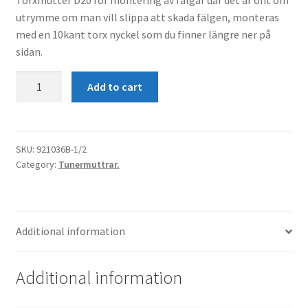
utrymme om man vill slippa att skada fälgen, monteras
med en 10kant torx nyckel som du finner längre ner på
sidan.
Torxmutter
Add to cart
Svart
D20
L36
1/2"
SKU:
921036B-1/2
Category:
Tunermuttrar.
quantity
Additional information
Additional information