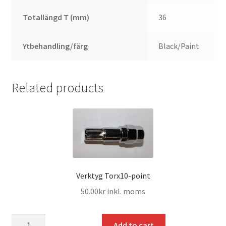
Totallängd T (mm)
36
Ytbehandling/färg
Black/Paint
Related products
Verktyg Torx10-point
50.00
kr
inkl. moms
mängd
Add to cart