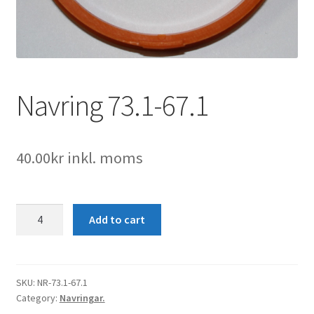
Navring 73.1-67.1
40.00
kr
inkl. moms
Navring
Add to cart
73.1-
67.1
quantity
SKU:
NR-73.1-67.1
Category:
Navringar.