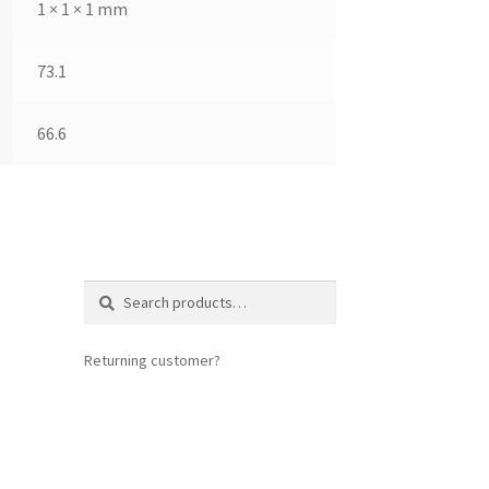
1 × 1 × 1 mm
73.1
66.6
Search
Search
for:
Returning customer?
login here