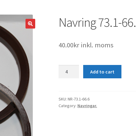
Navring 73.1-66
40.00
kr
inkl. moms
Navring
Add to cart
73.1-
66.6
quantity
SKU:
NR-73.1-66.6
Category:
Navringar.