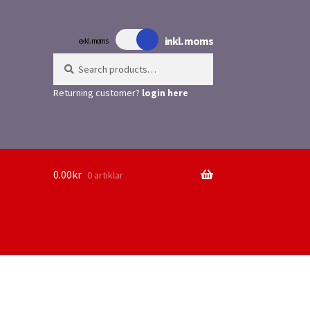
inkl. moms
exkl. moms
Search
Search
for:
Returning customer?
login here
0.00
kr
0 artiklar