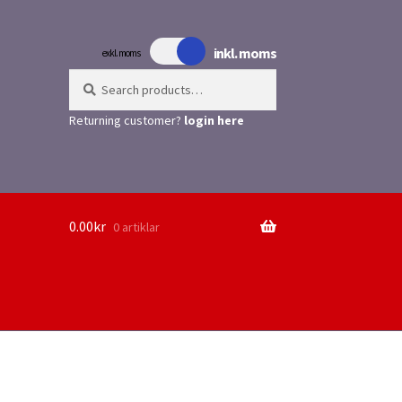
inkl. moms
exkl. moms
Search
Search
for:
Returning customer?
login here
0.00
kr
0 artiklar