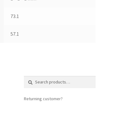
73.1
57.1
Search
Search
for:
Returning customer?
login here