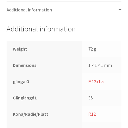
Additional information
Additional information
Weight
72 g
Dimensions
1 × 1 × 1 mm
gänga G
M12x1.5
Gänglängd L
35
Kona/Radie/Platt
R12