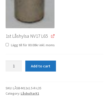
1st Låshylsa NV17 L65
Lägg till för
80.00
kr
inkl. moms
Låsbult
Add to cart
M12x1.5
R12
L35
quantity
SKU:
LÅSB-M12x1.5-R-L35
Category:
LåsbultarX1