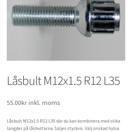
Expand
Kontakt / Info
underm
Expand
Hjälp/FAQ
underm
Låsbult M12x1.5 R12 L35
55.00
kr
inkl. moms
Låsbult M12x1.5 R12 L35 där du kan kombinera med olika
längder på låsbultarna. Säljes styckvis. Välj önskad hylsa