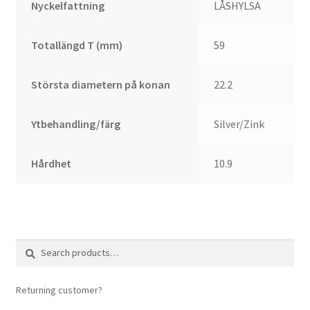
Nyckelfattning
LÅSHYLSA
Totallängd T (mm)
59
Största diametern på konan
22.2
Ytbehandling/färg
Silver/Zink
Hårdhet
10.9
Search
Search
for:
Returning customer?
login here