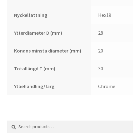
Nyckelfattning
Hex19
Ytterdiameter D (mm)
28
Konans minsta diameter (mm)
20
Totallängd T (mm)
30
Ytbehandling/färg
Chrome
Search
Search
for: