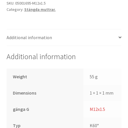
Ford/Volvo
SKU:
05001695-M12x1.5
Category:
Stängda muttrar.
quantity
Additional information
Additional information
Weight
55 g
Dimensions
1 × 1 × 1 mm
gänga G
M12x1.5
Typ
K60°