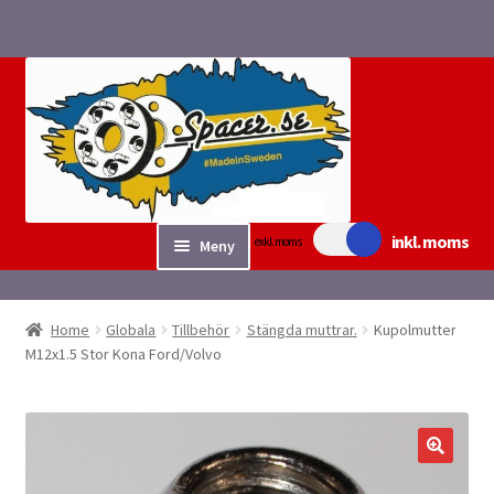
Hoppa
Hoppa
till
till
navigering
innehåll
inkl. moms
exkl. moms
Meny
Sök/bygg Spacers
Home
Globala
Tillbehör
Stängda muttrar.
Kupolmutter
Expand
M12x1.5 Stor Kona Ford/Volvo
Tillbehör
underm
Expand
Fyndvaror.
underm
Checkout