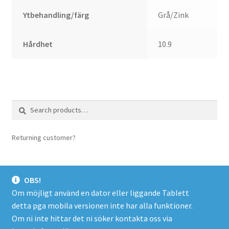
Ytbehandling/färg
Grå/Zink
Hårdhet
10.9
Search
Search
for:
Returning customer?
login here
OBS!
Om möjligt använd en dator eller liggande Tablett
detta pga mobila versionen inte har alla funktioner.
© Spacer.se 2026
Om ni inte hittar det ni söker kontakta oss via
Företagsinfo/Köpevillkor/Integritetspolicy
Byggt med