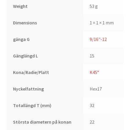
Weight
53 g
Dimensions
1 × 1 × 1 mm
gänga G
9/16"-12
Gänglängd L
15
Kona/Radie/Platt
K45°
Nyckelfattning
Hex17
Totallängd T (mm)
32
Största diametern på konan
22