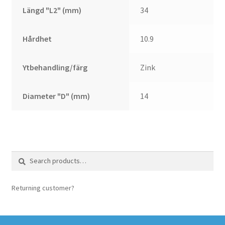
Längd "L2" (mm)
34
Hårdhet
10.9
Ytbehandling/färg
Zink
Diameter "D" (mm)
14
Search
Search
for:
Returning customer?
login here