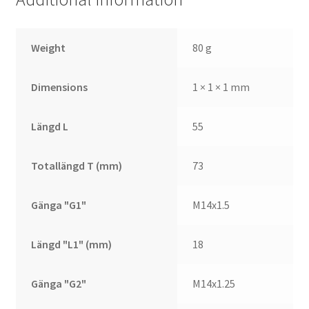
Weight
80 g
Dimensions
1 × 1 × 1 mm
Längd L
55
Totallängd T (mm)
73
Gänga "G1"
M14x1.5
Längd "L1" (mm)
18
Gänga "G2"
M14x1.25