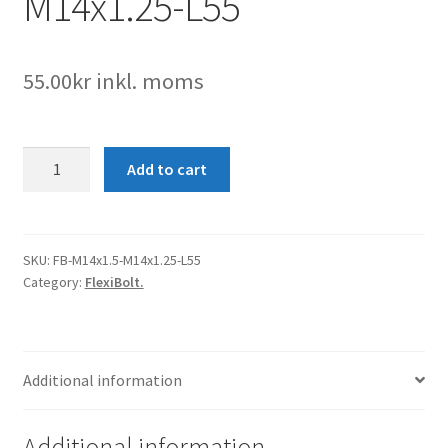
M14x1.25-L55
55.00
kr
inkl. moms
FlexiBolt-
Add to cart
M14x1.5-
M14x1.25-
L55
quantity
SKU:
FB-M14x1.5-M14x1.25-L55
Category:
FlexiBolt.
Additional information
Additional information