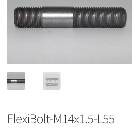
Expand
Kontakt / Info
underm
Expand
Hjälp/FAQ
underm
FlexiBolt-M14x1.5-L55