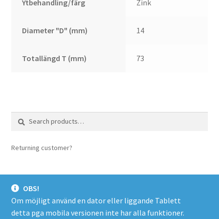
Ytbehandling/färg
Zink
Diameter "D" (mm)
14
Totallängd T (mm)
73
Search
Search
for:
Returning customer?
login here
OBS!
Om möjligt använd en dator eller liggande Tablett
detta pga mobila versionen inte har alla funktioner.
© Spacer.se 2026