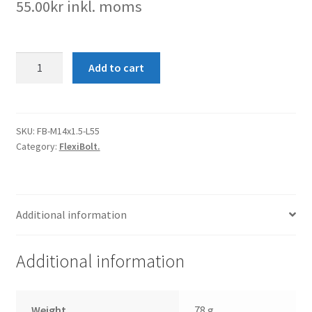
55.00
kr
inkl. moms
FlexiBolt-
Add to cart
M14x1.5-
L55
quantity
SKU:
FB-M14x1.5-L55
Category:
FlexiBolt.
Additional information
Additional information
Weight
78 g