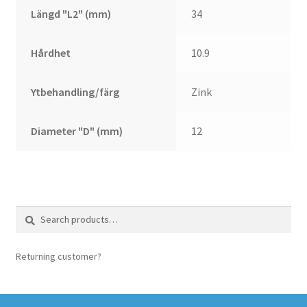
Längd "L2" (mm)
34
Hårdhet
10.9
Ytbehandling/färg
Zink
Diameter "D" (mm)
12
Search
Search
for:
Returning customer?
login here