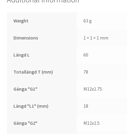
Weight
63 g
Dimensions
1 × 1 × 1 mm
Längd L
60
Totallängd T (mm)
78
Gänga "G1"
M12x1.75
Längd "L1" (mm)
18
Gänga "G2"
M12x1.5