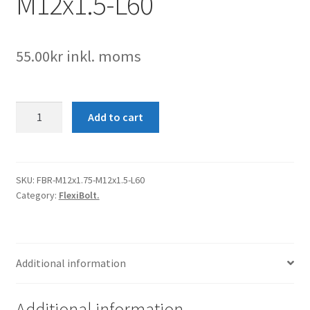
M12x1.5-L60
55.00
kr
inkl. moms
FlexiBolt-
Add to cart
M12x1.75-
M12x1.5-
L60
quantity
SKU:
FBR-M12x1.75-M12x1.5-L60
Category:
FlexiBolt.
Additional information
Additional information