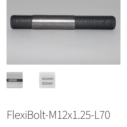
Expand
Kontakt / Info
underm
Expand
Hjälp/FAQ
underm
FlexiBolt-M12x1.25-L70