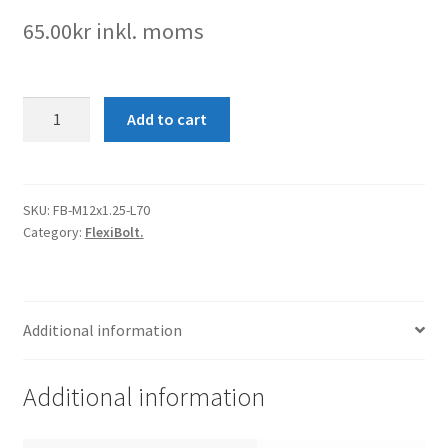
65.00
kr
inkl. moms
FlexiBolt-
Add to cart
M12x1.25-
L70
quantity
SKU:
FB-M12x1.25-L70
Category:
FlexiBolt.
Additional information
Additional information