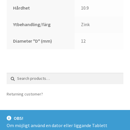
Hårdhet
10.9
Ytbehandling/färg
Zink
Diameter "D" (mm)
12
Search
Search
for:
Returning customer?
login here
OBS!
Om möjligt använd en dator eller liggande Tablett