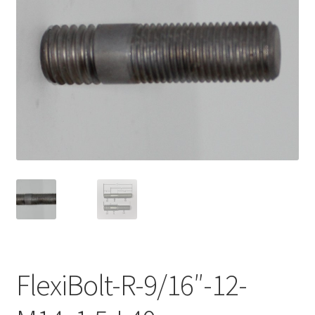
Expand
Kontakt / Info
underm
Expand
Hjälp/FAQ
underm
FlexiBolt-R-9/16″-12-