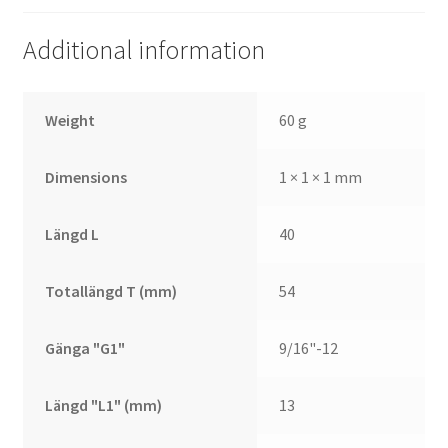
Additional information
Weight
60 g
Dimensions
1 × 1 × 1 mm
Längd L
40
Totallängd T (mm)
54
Gänga "G1"
9/16"-12
Längd "L1" (mm)
13