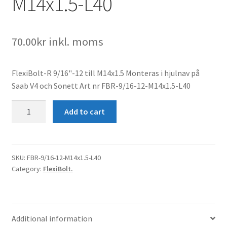
M14x1.5-L40
70.00
kr
inkl. moms
FlexiBolt-R 9/16"-12 till M14x1.5 Monteras i hjulnav på
Saab V4 och Sonett Art nr FBR-9/16-12-M14x1.5-L40
FlexiBolt-
Add to cart
R-
9/16"-12-
M14x1.5-
L40
SKU:
FBR-9/16-12-M14x1.5-L40
Category:
FlexiBolt.
quantity
Additional information