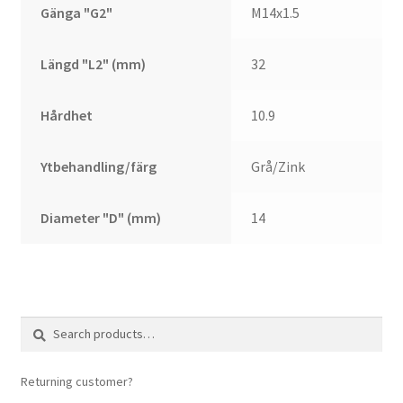
Gänga "G2"
M14x1.5
Längd "L2" (mm)
32
Hårdhet
10.9
Ytbehandling/färg
Grå/Zink
Diameter "D" (mm)
14
Search
Search
for:
Returning customer?
login here