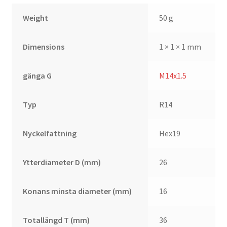
Weight
50 g
Dimensions
1 × 1 × 1 mm
gänga G
M14x1.5
Typ
R14
Nyckelfattning
Hex19
Ytterdiameter D (mm)
26
Konans minsta diameter (mm)
16
Totallängd T (mm)
36