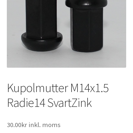
Expand
Kontakt / Info
underm
Expand
Hjälp/FAQ
underm
Kupolmutter M14x1.5
Radie14 SvartZink
30.00
kr
inkl. moms