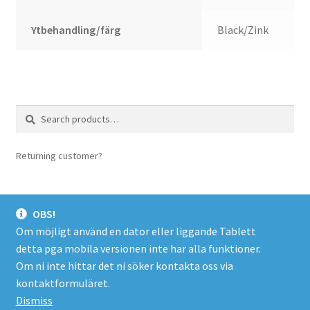
Ytbehandling/färg
Black/Zink
Search
Search
for:
Returning customer?
login here
OBS!
Om möjligt använd en dator eller liggande Tablett
detta pga mobila versionen inte har alla funktioner.
© Spacer.se 2026
Om ni inte hittar det ni söker kontakta oss via
Företagsinfo/Köpevillkor/Integritetspolicy
Byggt med
kontaktformuläret.
WooCommerce
.
Dismiss