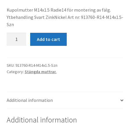
Kupolmutter M14x1.5 Radie14 för montering av fälg.
Ytbehandling Svart ZinkNickel Art nr: 913760-R14-M14x1.5-
Szn
Kupolmutter
Add to cart
M14x1.5
Radie14
SvartZink
quantity
SKU:
913760-R14-M14x1.5-Szn
Category:
Stängda muttrar.
Additional information
Additional information