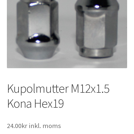
Expand
Kontakt / Info
underm
Expand
Hjälp/FAQ
underm
Kupolmutter M12x1.5
Kona Hex19
24.00
kr
inkl. moms