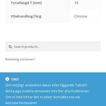
Totallängd T (mm)
34
Ytbehandling/färg
Chrome
Search
Search
for:
Returning customer?
login here
OBS!
Om möjligt använd en dator eller liggande Tablett
detta pga mobila versionen inte har alla funktioner.
© Spacer.se 2026
Om ni inte hittar det ni söker kontakta oss via
Företagsinfo/Köpevillkor/Integritetspolicy
Byggt med
kontaktformuläret.
WooCommerce
.