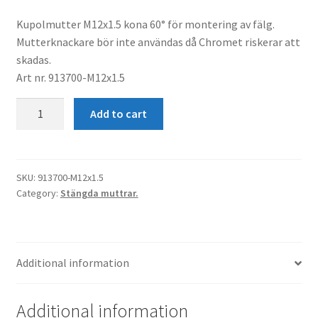
Kupolmutter M12x1.5 kona 60° för montering av fälg.
Mutterknackare bör inte användas då Chromet riskerar att
skadas.
Art nr. 913700-M12x1.5
Kupolmutter
Add to cart
M12x1.5
Kona
Hex19
quantity
SKU:
913700-M12x1.5
Category:
Stängda muttrar.
Additional information
Additional information