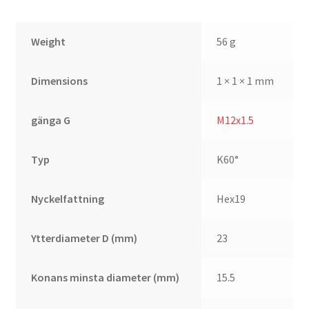
Weight
56 g
Dimensions
1 × 1 × 1 mm
gänga G
M12x1.5
Typ
K60°
Nyckelfattning
Hex19
Ytterdiameter D (mm)
23
Konans minsta diameter (mm)
15.5