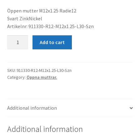
Öppen mutter M12x1.25 Radie12
Svart ZinkNickel
Artikelnr: 911330-R12-M12x1.25-L30-Szn
Öppen
Add to cart
Mutter
Radie12
M12x1.25
L30
SKU:
911330-R12-M12x1.25-L30-Szn
Category:
Öppna muttrar.
Svart
quantity
Additional information
Additional information