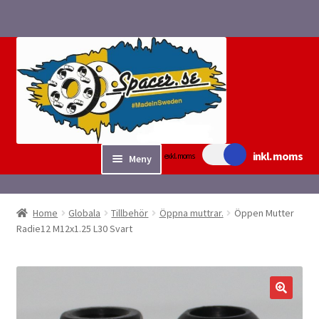
Hoppa
Hoppa
till
till
navigering
innehåll
inkl. moms
exkl. moms
Meny
Sök/bygg Spacers
Home
Globala
Tillbehör
Öppna muttrar.
Öppen Mutter
Expand
Radie12 M12x1.25 L30 Svart
Tillbehör
underm
Expand
Fyndvaror.
underm
Checkout