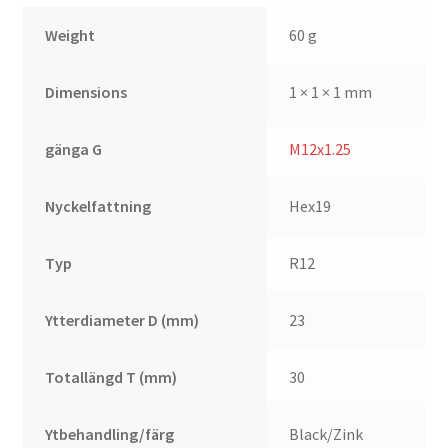
Weight
60 g
Dimensions
1 × 1 × 1 mm
gänga G
M12x1.25
Nyckelfattning
Hex19
Typ
R12
Ytterdiameter D (mm)
23
Totallängd T (mm)
30
Ytbehandling/färg
Black/Zink