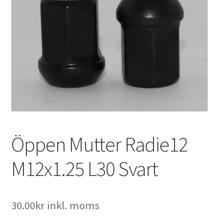
Expand
Kontakt / Info
underm
Expand
Hjälp/FAQ
underm
Öppen Mutter Radie12
M12x1.25 L30 Svart
30.00
kr
inkl. moms