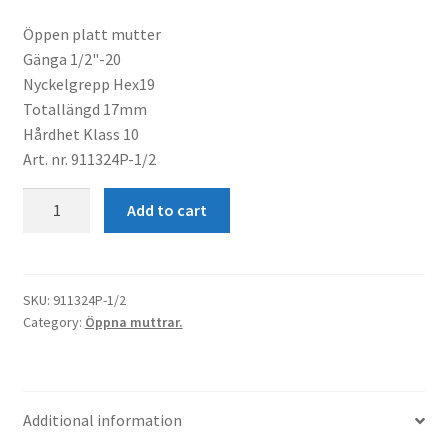
Öppen platt mutter
Gänga 1/2"-20
Nyckelgrepp Hex19
Totallängd 17mm
Hårdhet Klass 10
Art. nr. 911324P-1/2
Mutter
Add to cart
Platt
1/2"-20
L17
Hex19
SKU:
911324P-1/2
Category:
Öppna muttrar.
quantity
Additional information