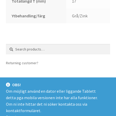
Totallängd T (mm)
17
Ytbehandling/färg
Grå/Zink
Search
Search
for:
Returning customer?
login here
OBS!
Om möjligt använd en dator eller liggande Tablett
detta pga mobila versionen inte har alla funktioner.
© Spacer.se 2026
Om ni inte hittar det ni söker kontakta oss via
Företagsinfo/Köpevillkor/Integritetspolicy
Byggt med
kontaktformuläret.
WooCommerce
.