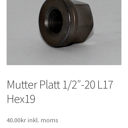
Expand
Kontakt / Info
underm
Expand
Hjälp/FAQ
underm
Mutter Platt 1/2″-20 L17
Hex19
40.00
kr
inkl. moms