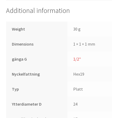
Additional information
Weight
30 g
Dimensions
1 × 1 × 1 mm
gänga G
1/2"
Nyckelfattning
Hex19
Typ
Platt
Ytterdiameter D
24