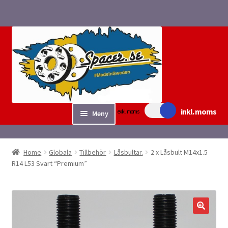
Hoppa
Hoppa
till
till
navigering
innehåll
inkl. moms
exkl. moms
Meny
Sök/bygg Spacers
Home
Globala
Tillbehör
Låsbultar.
2 x Låsbult M14x1.5
Expand
R14 L53 Svart “Premium”
Tillbehör
underm
Expand
Fyndvaror.
underm
Checkout