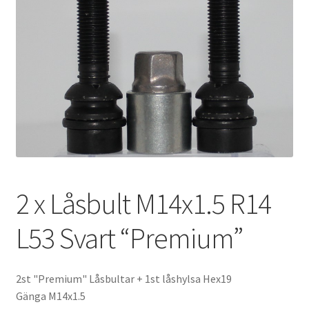
Expand
Kontakt / Info
underm
Expand
Hjälp/FAQ
underm
2 x Låsbult M14x1.5 R14
L53 Svart “Premium”
2st "Premium" Låsbultar + 1st låshylsa Hex19
Gänga M14x1.5