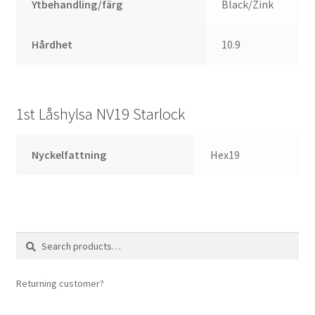
Ytbehandling/färg
Black/Zink
Hårdhet
10.9
1st Låshylsa NV19 Starlock
Nyckelfattning
Hex19
Search
Search
for:
Returning customer?
login here