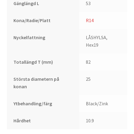
Gänglängd L
53
Kona/Radie/Platt
R14
Nyckelfattning
LÅSHYLSA,
Hex19
Totallängd T (mm)
82
Största diametern på
25
konan
Ytbehandling/färg
Black/Zink
Hårdhet
10.9