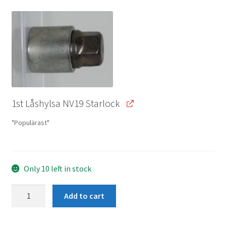
1st Låshylsa NV19 Starlock
"Populärast"
Only 10 left in stock
2
Add to cart
x
Låsbult