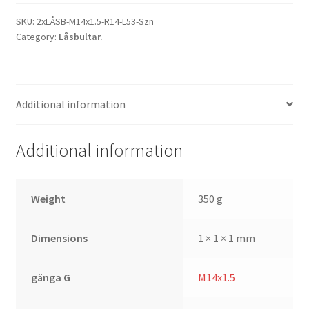
M14x1.5
R14
SKU:
2xLÅSB-M14x1.5-R14-L53-Szn
Category:
Låsbultar.
L53
Svart
"Premium"
quantity
Additional information
Additional information
Weight
350 g
Dimensions
1 × 1 × 1 mm
gänga G
M14x1.5